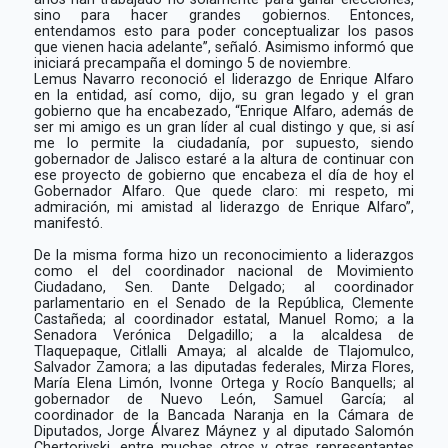
sino para hacer grandes gobiernos. Entonces,
entendamos esto para poder conceptualizar los pasos
que vienen hacia adelante”, señaló. Asimismo informó que
iniciará precampaña el domingo 5 de noviembre.
Lemus Navarro reconoció el liderazgo de Enrique Alfaro
en la entidad, así como, dijo, su gran legado y el gran
gobierno que ha encabezado, “Enrique Alfaro, además de
ser mi amigo es un gran líder al cual distingo y que, si así
me lo permite la ciudadanía, por supuesto, siendo
gobernador de Jalisco estaré a la altura de continuar con
ese proyecto de gobierno que encabeza el día de hoy el
Gobernador Alfaro. Que quede claro: mi respeto, mi
admiración, mi amistad al liderazgo de Enrique Alfaro”,
manifestó.
De la misma forma hizo un reconocimiento a liderazgos
como el del coordinador nacional de Movimiento
Ciudadano, Sen. Dante Delgado; al coordinador
parlamentario en el Senado de la República, Clemente
Castañeda; al coordinador estatal, Manuel Romo; a la
Senadora Verónica Delgadillo; a la alcaldesa de
Tlaquepaque, Citlalli Amaya; al alcalde de Tlajomulco,
Salvador Zamora; a las diputadas federales, Mirza Flores,
María Elena Limón, Ivonne Ortega y Rocío Banquells; al
gobernador de Nuevo León, Samuel García; al
coordinador de la Bancada Naranja en la Cámara de
Diputados, Jorge Álvarez Máynez y al diputado Salomón
Chertorivski, entre muchas otros y otras representantes