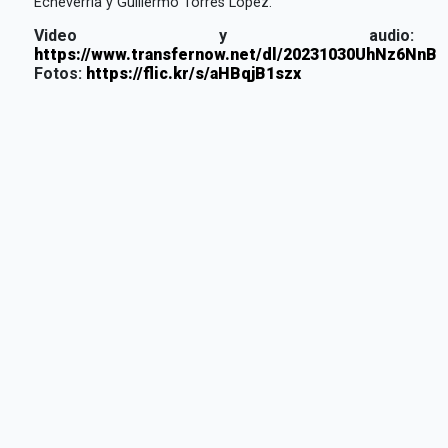
Echeverría y Guillermo Torres López.
Video y audio:
https://www.transfernow.net/dl/20231030UhNz6NnB
Fotos:
https://flic.kr/s/aHBqjB1szx