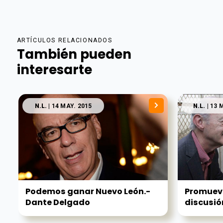
ARTÍCULOS RELACIONADOS
También pueden
interesarte
N.L.
| 14 MAY. 2015
N.L.
| 13 
Podemos ganar Nuevo León.-
Promueve
Dante Delgado
discusión