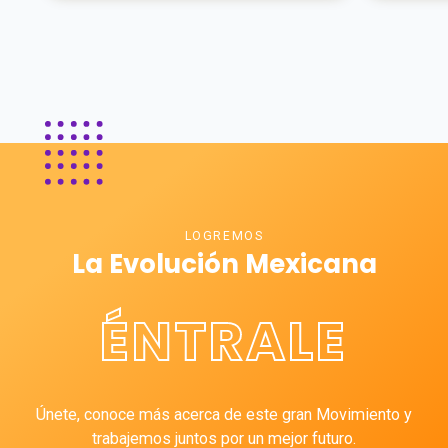
LOGREMOS
La Evolución Mexicana
ÉNTRALE
Únete, conoce más acerca de este gran Movimiento y
trabajemos juntos por un mejor futuro.