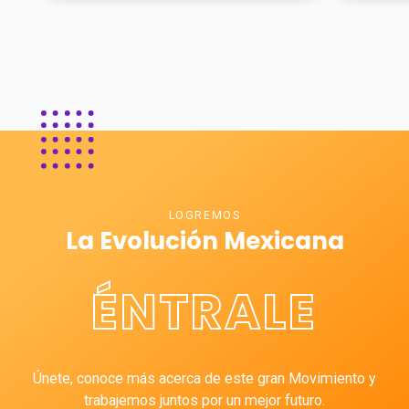
LOGREMOS
La Evolución Mexicana
ÉNTRALE
Únete, conoce más acerca de este gran Movimiento y
trabajemos juntos por un mejor futuro.