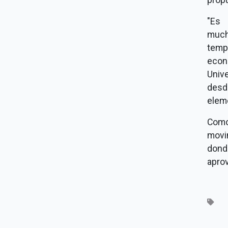
"Es 
much
temp
econ
Univ
desd
eleme
Como 
movim
dond
aprov