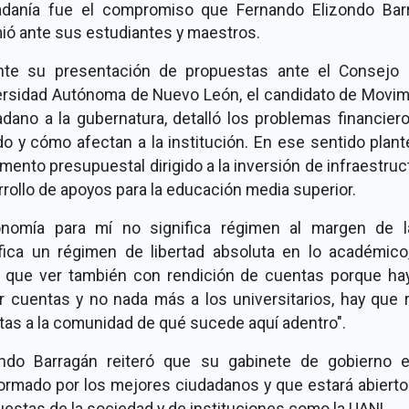
adanía fue el compromiso que Fernando Elizondo Bar
ió ante sus estudiantes y maestros.
nte su presentación de propuestas ante el Consejo 
ersidad Autónoma de Nuevo León, el candidato de Movim
dano a la gubernatura, detalló los problemas financier
o y cómo afectan a la institución. En ese sentido plan
mento presupuestal dirigido a la inversión de infraestruc
rollo de apoyos para la educación media superior.
onomía para mí no significa régimen al margen de la
ifica un régimen de libertad absoluta en lo académico
e que ver también con rendición de cuentas porque ha
r cuentas y no nada más a los universitarios, hay que 
tas a la comunidad de qué sucede aquí adentro".
ondo Barragán reiteró que su gabinete de gobierno e
ormado por los mejores ciudadanos y que estará abierto 
estas de la sociedad y de instituciones como la UANL.