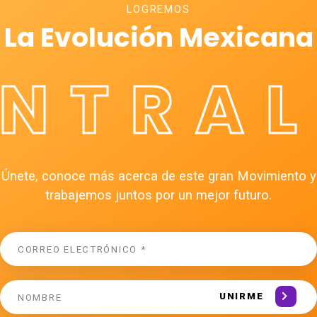
LOGREMOS
La Evolución Mexicana
ÉNTRAL
Únete, conoce más acerca de este gran Movimiento y
trabajemos juntos por un mejor futuro.
UNIRME