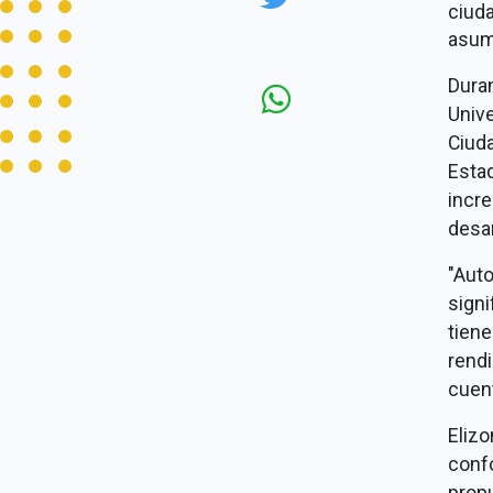
ciud
asum
Dura
Univ
Ciuda
Estad
incre
desar
"Aut
sign
tien
rendi
cuen
Eliz
conf
propu