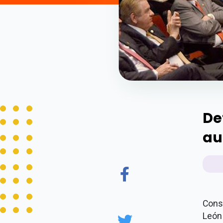
De
au
Cons
León 