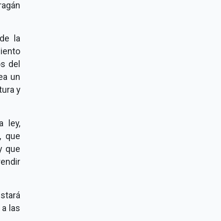
ragán
de la
iento
os del
tea un
tura y
 ley,
, que
y que
rendir
stará
a las