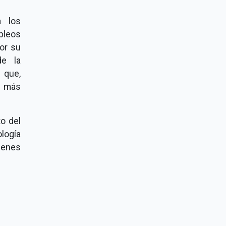
a los
pleos
or su
de la
 que,
n más
to del
ología
ienes