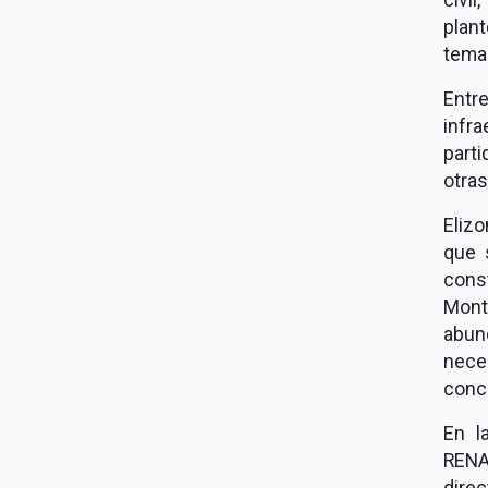
plan
tema
Entr
infra
part
otras
Eliz
que 
cons
Mont
abun
nece
conc
En l
RENA
dire