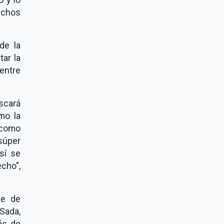
uchos
de la
tar la
entre
scará
mo la
 como
súper
sí se
cho",
te de
Sada,
ás de