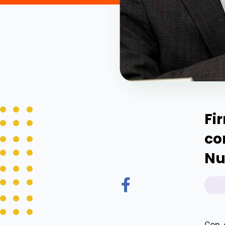
Fi
co
Nu
Con 