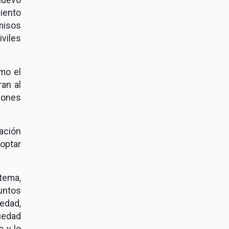
iento
misos
viles
mo el
ran al
iones
ración
optar
tema,
untos
edad,
iedad
 y lo