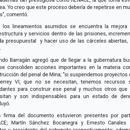
tea. Yo creo que este proceso debería de repetirse en m
s", comentó.
e los lineamientos asumidos se encuentra la mejora 
estructura y servicios dentro de las prisiones, incremen
ida presupuestal y hacer uso de las cárceles abiertas, 
.
ondo Barragán agregó que de llegar a la gubernatura bu
se consoliden acciones importantes en la materia co
trucción del penal de Mina; "si suspendemos proyectos
errey VI, que no se necesitan, tenemos recursos 
dantes para construir ese penal y muchos otros que 
sitan y son indispensables para un estado de dere
luyó.
a firma del documento estuvieron presentes por par
CE; Martín Sánchez Bocanegra y Ernesto Canales 
ctor y presidente del patronato respectivamente; adem