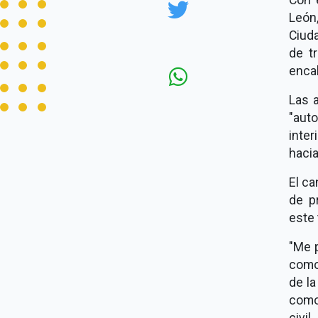
León
Ciud
de t
enca
Las 
"auto
inte
hacia
El ca
de p
este
"Me 
como
de l
como
civi