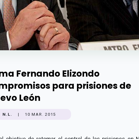
rma Fernando Elizondo
mpromisos para prisiones de
evo León
N.L.
|
10 MAR. 2015
el objetivo de retomar el control de las prisiones en 