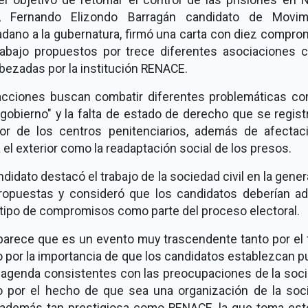
, Fernando Elizondo Barragán candidato de Movim
adano a la gubernatura, firmó una carta con diez compro
rabajo propuestos por trece diferentes asociaciones ci
bezadas por la institución RENACE.
acciones buscan combatir diferentes problemáticas co
gobierno" y la falta de estado de derecho que se regist
rior de los centros penitenciarios, además de afectac
 el exterior como la readaptación social de los presos.
ndidato destacó el trabajo de la sociedad civil en la gene
ropuestas y consideró que los candidatos deberían ad
 tipo de compromisos como parte del proceso electoral.
parece que es un evento muy trascendente tanto por el 
 por la importancia de que los candidatos establezcan p
a agenda consistentes con las preocupaciones de la soci
 por el hecho de que sea una organización de la soc
l, además tan prestigiosa como RENACE, la que toma esto