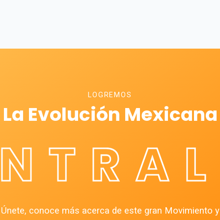
LOGREMOS
La Evolución Mexicana
ÉNTRAL
Únete, conoce más acerca de este gran Movimiento y