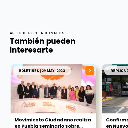
ARTÍCULOS RELACIONADOS
También pueden
interesarte
BOLETINES
| 29 MAY. 2023
RÉPLICA 
Movimiento Ciudadano realiza
Confirma
en Puebla seminario sobre...
en Nuevo 