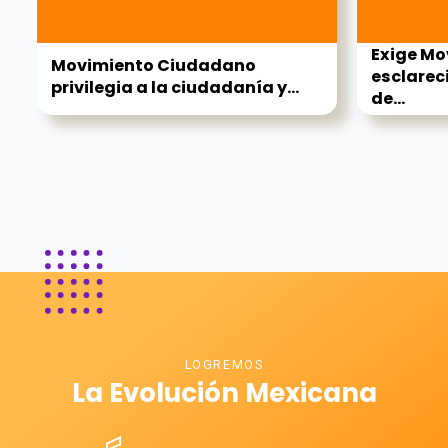
Exige M
Movimiento Ciudadano
esclarec
privilegia a la ciudadanía y...
de...
LOGREMOS
La Evolución Mexicana