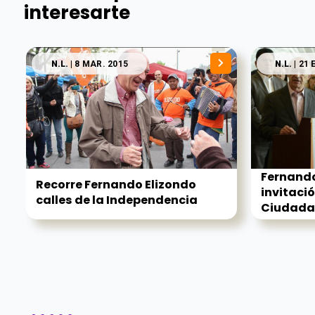
interesarte
N.L.
| 8 MAR. 2015
N.L.
| 21 
Fernando
Recorre Fernando Elizondo
invitaci
calles de la Independencia
Ciudadan