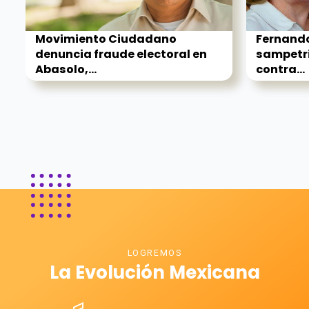
Movimiento Ciudadano
Fernando
denuncia fraude electoral en
sampetri
Abasolo,...
contra...
LOGREMOS
La Evolución Mexicana