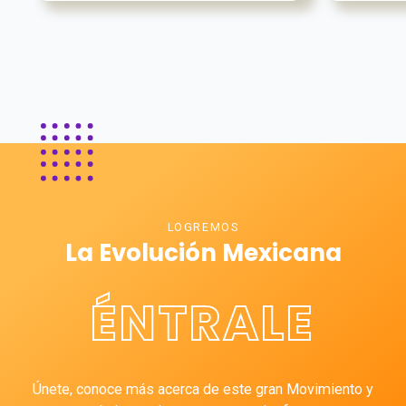
LOGREMOS
La Evolución Mexicana
ÉNTRALE
Únete, conoce más acerca de este gran Movimiento y