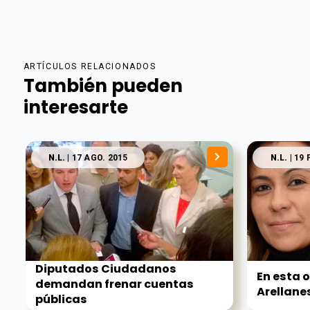
ARTÍCULOS RELACIONADOS
También pueden
interesarte
N.L.
| 17 AGO. 2015
N.L.
| 19 
Diputados Ciudadanos
En esta 
demandan frenar cuentas
Arellanes 
públicas