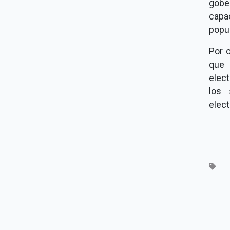
gobe
capa
popul
Por 
que 
elec
los 
elect