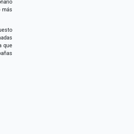
nario
o más
uesto
nadas
a que
pañas