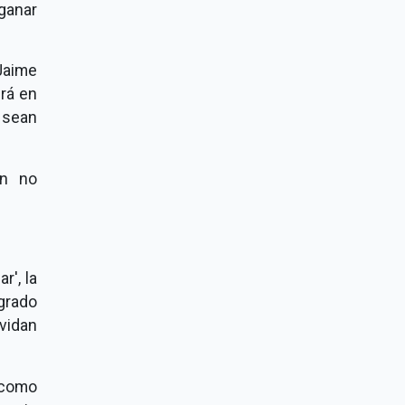
ganar
Jaime
irá en
 sean
en no
r', la
grado
vidan
 como