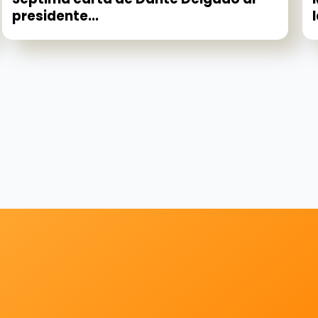
presidente...
l