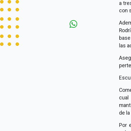
a tr
con s
Adem
Rodrí
base
las a
Aseg
perte
Escuc
Comen
cual
mant
de la
Por 