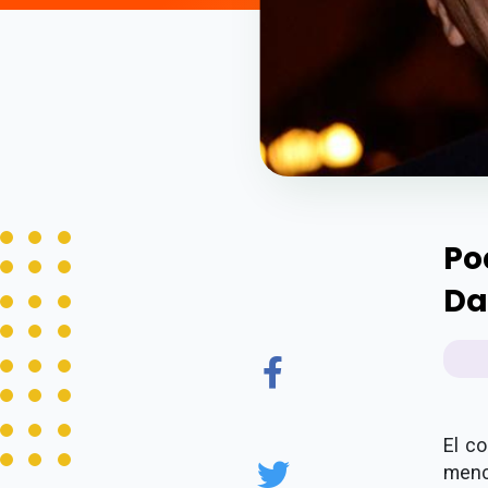
Po
Da
El c
menc