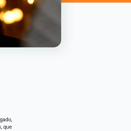
gado,
, que