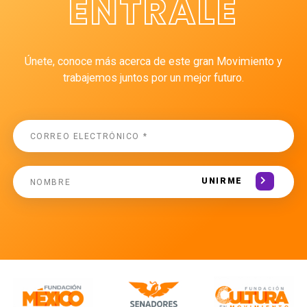
ÉNTRALE
Únete, conoce más acerca de este gran Movimiento y
trabajemos juntos por un mejor futuro.
UNIRME