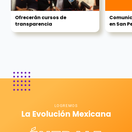
Ofrecerán cursos de
Comunica
transparencia
en San Pe
LOGREMOS
La Evolución Mexicana