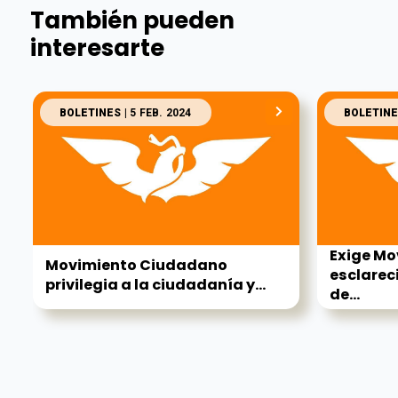
También pueden
interesarte
BOLETINES
| 5 FEB. 2024
BOLETINE
Exige M
Movimiento Ciudadano
esclarec
privilegia a la ciudadanía y...
de...