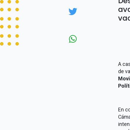
Des
ava
vac
A ca
de va
Movi
Polít
En co
Cáma
inten