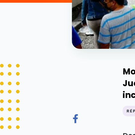
Mo
Ju
in
RÉ