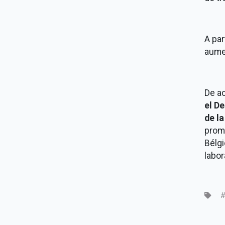
A par
aumen
De ac
el D
de l
prome
Bélgi
labor
#