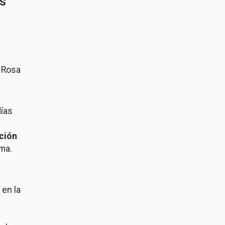
s
a Rosa
días
ción
ma.
 en la