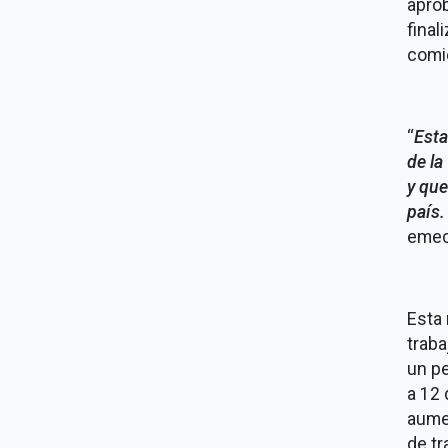
aprob
final
comie
“
Esta
de la
y que
país.
emec
Esta 
traba
un pe
a 12 
aumen
de tr