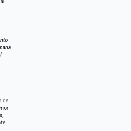
al
ento
emana
l
n de
rior
s,
nte