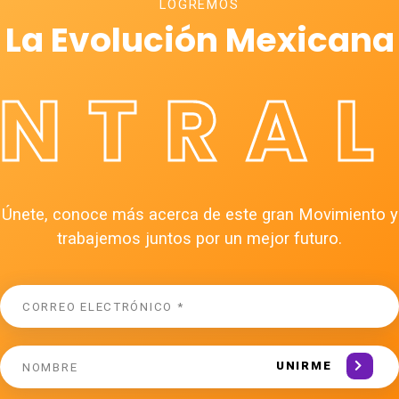
LOGREMOS
La Evolución Mexicana
ÉNTRAL
Únete, conoce más acerca de este gran Movimiento y
trabajemos juntos por un mejor futuro.
UNIRME