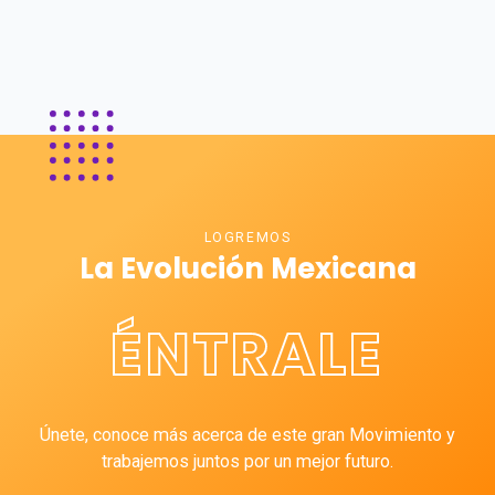
LOGREMOS
La Evolución Mexicana
ÉNTRALE
Únete, conoce más acerca de este gran Movimiento y
trabajemos juntos por un mejor futuro.