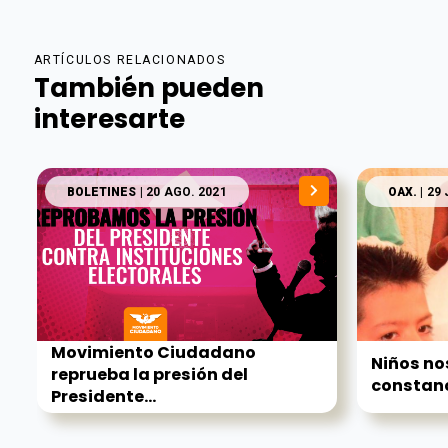
ARTÍCULOS RELACIONADOS
También pueden
interesarte
BOLETINES
| 20 AGO. 2021
OAX.
| 29
Movimiento Ciudadano
Niños no
reprueba la presión del
constanci
Presidente...