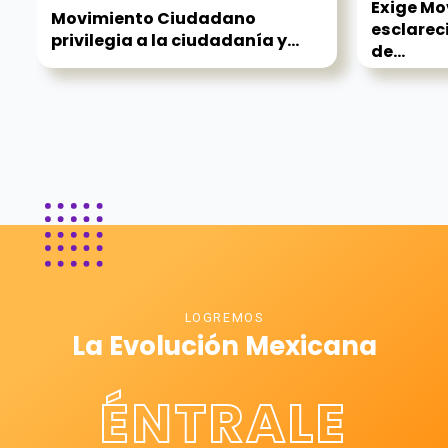
Exige M
Movimiento Ciudadano
esclarec
privilegia a la ciudadanía y...
de...
LOGREMOS
La Evolución Mexicana
ÉNTRALE