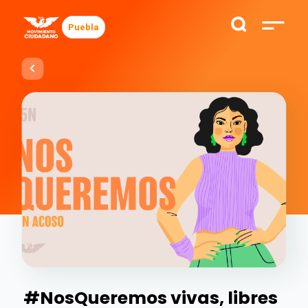
Puebla
#NosQueremos vivas, libres