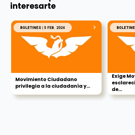
interesarte
BOLETINES
| 5 FEB. 2024
BOLETINE
Exige M
Movimiento Ciudadano
esclarec
privilegia a la ciudadanía y...
de...