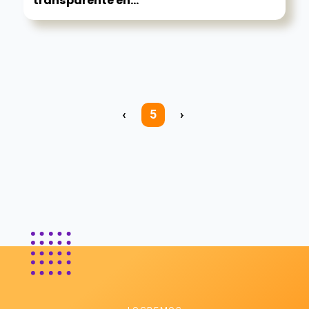
transparente en...
‹
5
›