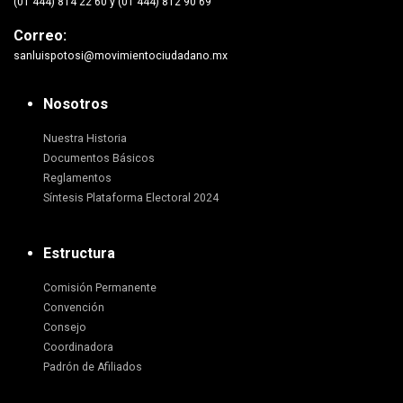
(01 444) 814 22 60 y (01 444) 812 90 69
Correo:
sanluispotosi@movimientociudadano.mx
Nosotros
Nuestra Historia
Documentos Básicos
Reglamentos
Síntesis Plataforma Electoral 2024
Estructura
Comisión Permanente
Convención
Consejo
Coordinadora
Padrón de Afiliados