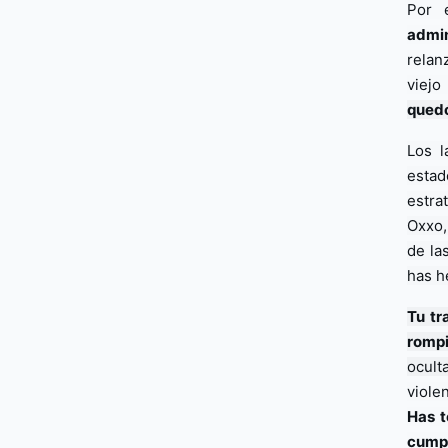
Por 
admin
relan
viejo
quedó
Los l
estad
estra
Oxxo,
de la
has h
Tu tr
rompi
ocult
Has t
cumpl