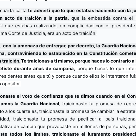
 cuarta carta 
te advertí que lo que estabas haciendo con la jus
n acto de traición a la patria
, que la embestida contra el 
ial que estabas realizando, en complicidad con el presidente 
ma Corte de Justicia, era un acto de traición.
, 
con la amenaza de entregar, por decreto, la Guardia Nacional
a, 
contraviniendo lo establecido en la Constitución comete
 traición. 
Te traicionas a ti mismo, porque haces lo contrario a l
etiste durante años de campaña,
 porque haces lo que inten
residentes antes que tú y porque cuando ellos lo intentaron fuis
o opositor.
ionaste el voto de confianza que te dimos cuando en el Con
amos la Guardia Nacional, 
traicionaste tu promesa de regres
to a los cuarteles, traicionaste la promesa de cambiar la estrate
idad, traicionaste tu promesa de pacificar al país 
traiciona
tativa de cambio que provocaste en millones de personas, per
ste todos los límites, traicionaste el juramento presidenci