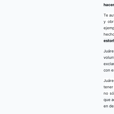
hacer
Te au
y obr
ejemp
hecho
estor
Juáre
volun
excla
con e
Juáre
tener
no só
que a
en de