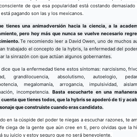
consciente de que esa popularidad está costando demasiado 
 está pagando son las y los mexicanos.
e tienes una animadversión hacia la ciencia, a la academi
miento, pero hoy más que nunca se vuelve necesario regres
imiento. 
Te recomiendo leer a David Owen, uno de muchos au
an trabajado el concepto de la hybris, la enfermedad del poder,
car la sinrazón con que actúan algunos gobernantes.
dice que la enfermedad tiene estos síntomas: narcisismo, frivol
dad, grandilocuencia, absolutismo, autoelogio, pedante
otencia, megalomanía, arrogancia, impulsividad, aislami
nación, incompetencia. 
Basta escucharte en una mañanera 
 cuenta que tienes todos, que la hybris se apoderó de ti y acab
rsonaje que construiste cuando eras candidato.
do en la cúspide del poder te niegas a escuchar razones, te am
 fe ciega de la gente que aún cree en ti, pero olvidas que la his
rá su juicio y estoy seguro que no será benevolente. 