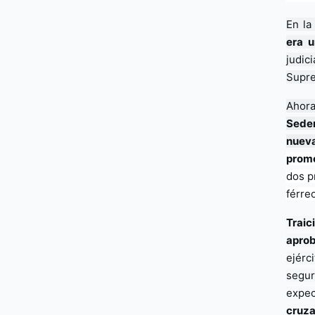
En la
era u
judic
Supre
Ahora
Seden
nueva
prom
dos p
férre
Traic
aprob
ejérci
segur
expec
cruza