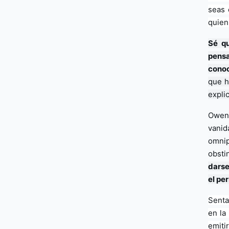
seas 
quien
Sé qu
pensa
conoc
que h
expli
Owen 
vani
omnip
obsti
darse
el pe
Senta
en la
emiti