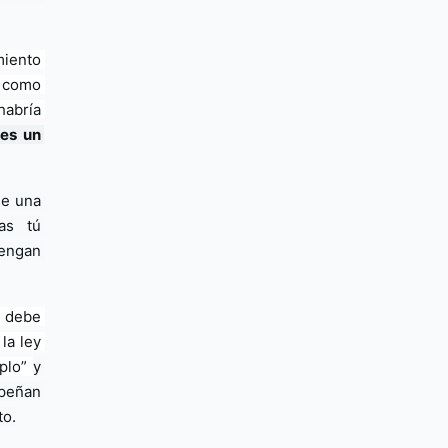
iento 
 como 
abría 
es un 
e una 
as tú 
engan 
 debe 
a ley 
plo” 
y 
peñan 
to.