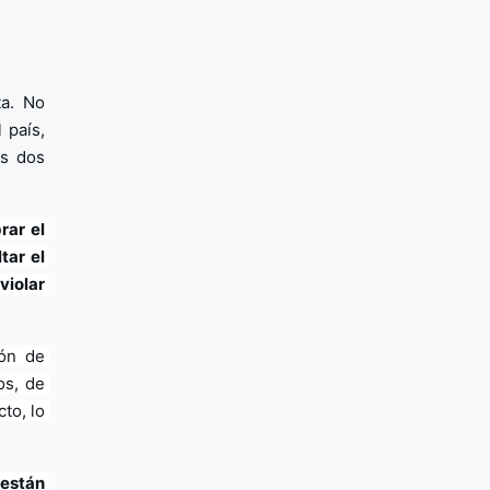
a. No 
país, 
s dos 
ar el 
ar el 
iolar 
ón de 
s, de 
o, lo 
están 