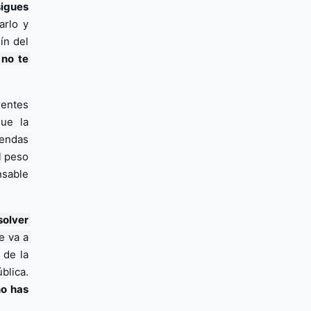
gues 
rlo y 
n del 
no te 
entes 
ue la 
iendas 
 peso 
sable 
olver 
 va a 
de la 
violencia no se va a detener militarizando, aún más, la seguridad pública. 
o has 