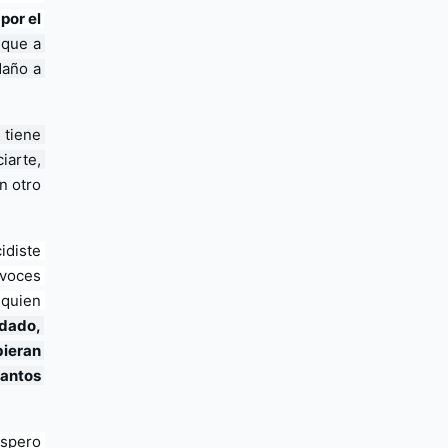
or el 
que a 
año a 
tiene 
arte, 
 otro 
diste 
voces 
quien 
dado, 
ieran 
ntos 
spero 