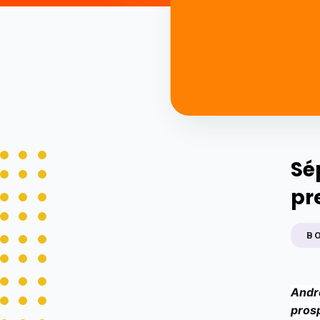
Sé
pr
B
André
prosp