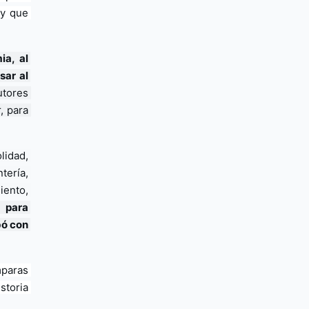
y que 
a, al 
ar al 
tores 
 para 
idad, 
ría, 
ento, 
para 
ó con 
paras 
toria 