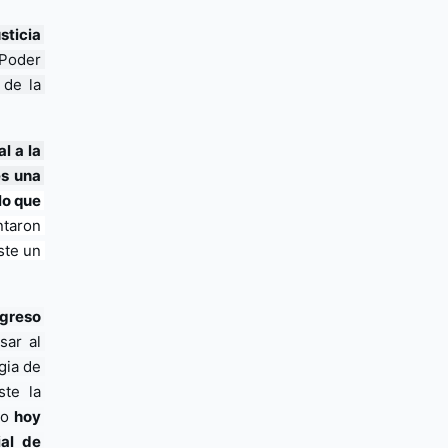
ticia 
Poder 
de la 
 a la 
s una 
o que 
taron 
te un 
greso 
ar al 
gia de 
ste la 
o 
hoy 
al de 