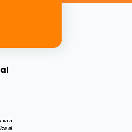
al
 va a 
ca al 