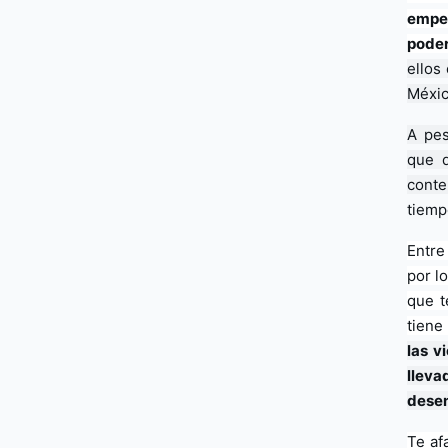
empeñ
poder
ellos
Méxic
A pes
que d
conte
tiemp
Entre
por l
que t
tiene
las v
llev
desen
Te af