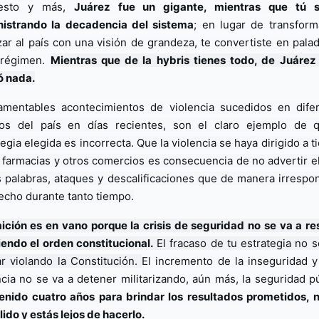
esto y más, 
Juárez fue un gigante, mientras que tú si
istrando la decadencia del sistema
; en lugar de transforma
zar al país con una visión de grandeza, te convertiste en paladí
 régimen. 
Mientras que de la hybris tienes todo, de Juárez 
 nada.
amentables acontecimientos de violencia sucedidos en difer
os del país en días recientes, son el claro ejemplo de q
tegia elegida es incorrecta. 
Que la violencia se haya dirigido a t
 farmacias y otros comercios es consecuencia de no advertir el
s palabras, ataques y descalificaciones que de manera irrespon
echo durante tanto tiempo.
aición es en vano porque la crisis de seguridad no se va a res
endo el orden constitucional.
 El fracaso de tu estrategia no se
ar violando la Constitución. 
El incremento de la inseguridad y 
enido cuatro años para brindar los resultados prometidos, n
ido y estás lejos de hacerlo.