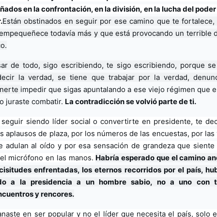
ados en la confrontación, en la división, en la lucha del poder p
.
Están obstinados en seguir por ese camino que te fortalece, 
 empequeñece todavía más y que está provocando un terrible d
o.
ar de todo, sigo escribiendo, te sigo escribiendo, porque se 
ecir la verdad, se tiene que trabajar por la verdad, denunci
nerte 
impedir que sigas apuntalando a ese viejo régimen que en
o juraste combatir. 
La contradicción se volvió parte de ti.
 seguir siendo líder social o convertirte en presidente, te deci
os aplausos de plaza, por los números de las encuestas, por las 
e adulan al oído y por esa sensación de grandeza que siente 
 el micrófono en las manos. 
Habría esperado que el camino an
icisitudes enfrentadas, los eternos recorridos por el país, hub
ado a la presidencia a un hombre sabio, no a uno con ta
cuentros y rencores.
anaste en ser popular y no el líder que necesita el país, solo e