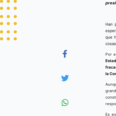
pres
Han p
esper
que h
cosas
Por e
Estad
fraca
la Con
Aunqu
grand
const
respo
Es ev