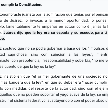
 cumplir la Constitución.
tonombraste juarista por la admiración que tenías por el pensam
a de Juárez, lo invocas a la menor oportunidad, lo pones
lo, lamentablemente te empeñas en actuar como él jamás lo h
. 
Juárez dijo que la ley era su espada y su escudo, para ti 
bo.
z sostuvo que no se podía gobernar a base de los “impulsos d
tad caprichosa, sino con sujeción a las leyes”, mientr
maste, con prepotencia, irresponsabilidad y soberbia, “no me v
se cuento de que la ley es la ley”.
z insistió en que “el primer gobernante de una sociedad no
 más bandera que la ley”, en que su deber era “hacer cumplir l
lo con medidas del resorte de la autoridad, sino con el ejem
quellos que no pueden soportar el yugo suave de la ley, se em
struir el sistema federativo, sustituyéndolo con el poder absolu