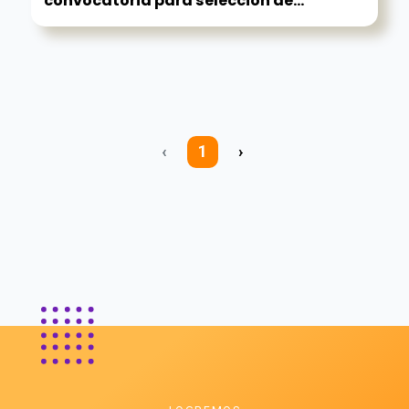
convocatoria para selección de...
‹
1
›