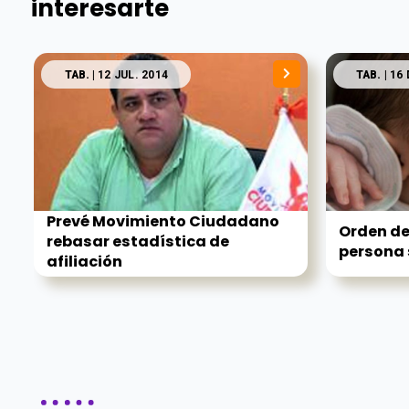
interesarte
TAB.
| 12 JUL. 2014
TAB.
| 16 
Prevé Movimiento Ciudadano
Orden de
rebasar estadística de
persona s
afiliación