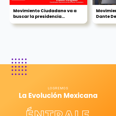
Movimiento Ciudadano va a
Movimien
buscar la presidencia...
Dante D
LOGREMOS
La Evolución Mexicana
ÉNTRALE