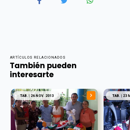
ARTÍCULOS RELACIONADOS
También pueden
interesarte
TAB.
| 26 NOV. 2013
TAB.
| 23 