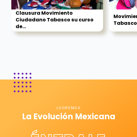
Clausura Movimiento
Movimie
Ciudadano Tabasco su curso
Tabasco v
de...
LOGREMOS
La Evolución Mexicana