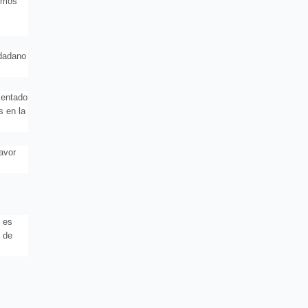
jimos
udadano
mentado
s en la
avor
s es
 de