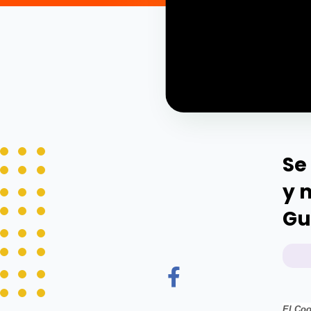
Se
y 
Gu
El Coo