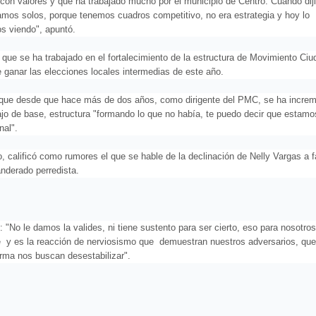
, con valores y que ha trabajado mucho por el municipio de Centro. Cuando di
amos solos, porque tenemos cuadros competitivo, no era estrategia y hoy lo
s viendo", apuntó.
 que se ha trabajado en el fortalecimiento de la estructura de Movimiento Ci
e ganar las elecciones locales intermedias de este año.
 que desde que hace más de dos años, como dirigente del PMC, se ha incre
ajo de base, estructura "formando lo que no había, te puedo decir que estamo
nal".
o, calificó como rumores el que se hable de la declinación de Nelly Vargas a f
anderado perredista.
 "No le damos la valides, ni tiene sustento para ser cierto, eso para nosotro
 y es la reacción de nerviosismo que demuestran nuestros adversarios, que
orma nos buscan desestabilizar".