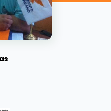
tas
cipio