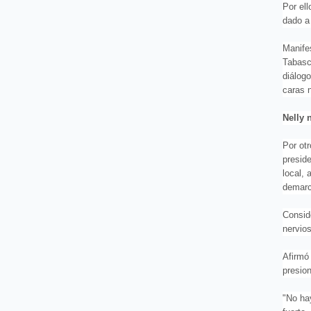
Por ell
dado a
Manifes
Tabasco
diálogo
caras 
Nelly 
Por otr
preside
local,
demarc
Consid
nervio
Afirmó 
presion
"No ha