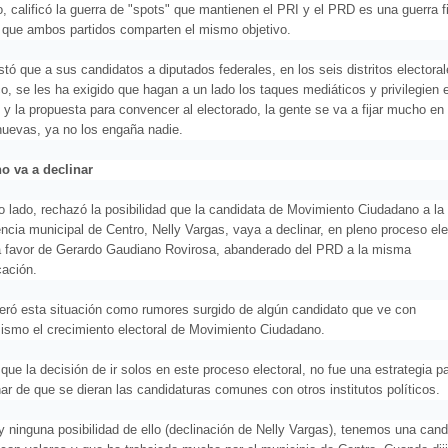
o, calificó la guerra de "spots" que mantienen el PRI y el PRD es una guerra fi
 que ambos partidos comparten el mismo objetivo.
tó que a sus candidatos a diputados federales, en los seis distritos electora
, se les ha exigido que hagan a un lado los taques mediáticos y privilegien e
 y la propuesta para convencer al electorado, la gente se va a fijar mucho en 
nuevas, ya no los engaña nadie.
no va a declinar
o lado, rechazó la posibilidad que la candidata de Movimiento Ciudadano a la
ncia municipal de Centro, Nelly Vargas, vaya a declinar, en pleno proceso ele
 a favor de Gerardo Gaudiano Rovirosa, abanderado del PRD a la misma
ación.
eró esta situación como rumores surgido de algún candidato que ve con
sismo el crecimiento electoral de Movimiento Ciudadano.
que la decisión de ir solos en este proceso electoral, no fue una estrategia p
ar de que se dieran las candidaturas comunes con otros institutos políticos.
y ninguna posibilidad de ello (declinación de Nelly Vargas), tenemos una cand