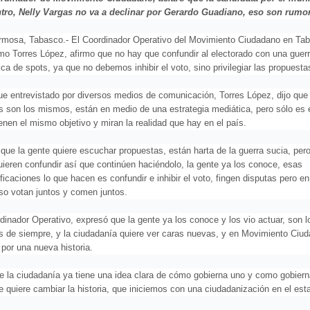
tro, Nelly Vargas no va a declinar por Gerardo Guadiano, eso son rumo
ermosa, Tabasco.- El Coordinador Operativo del Movimiento Ciudadano en Ta
rmo Torres López, afirmo que no hay que confundir al electorado con una guer
ca de spots, ya que no debemos inhibir el voto, sino privilegiar las propuesta
ue entrevistado por diversos medios de comunicación, Torres López, dijo qu
os son los mismos, están en medio de una estrategia mediática, pero sólo es 
ienen el mismo objetivo y miran la realidad que hay en el país.
que la gente quiere escuchar propuestas, están harta de la guerra sucia, pero
uieren confundir así que continúen haciéndolo, la gente ya los conoce, esas
ficaciones lo que hacen es confundir e inhibir el voto, fingen disputas pero en
so votan juntos y comen juntos.
dinador Operativo, expresó que la gente ya los conoce y los vio actuar, son l
 de siempre, y la ciudadanía quiere ver caras nuevas, y en Movimiento Ciu
por una nueva historia.
ue la ciudadanía ya tiene una idea clara de cómo gobierna uno y como gobiern
e quiere cambiar la historia, que iniciemos con una ciudadanización en el est