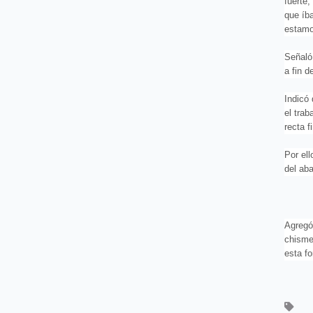
fuerte
que íb
estamo
Señaló
a fin d
Indicó
el trab
recta fi
Por ell
del ab
Agregó:
chisme
esta f