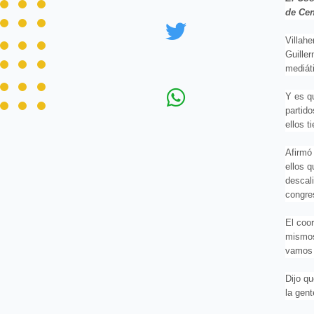
de Cen
Villah
Guille
mediáti
Y es q
partid
ellos t
Afirmó 
ellos q
descali
congre
El coor
mismos
vamos 
Dijo q
la gent