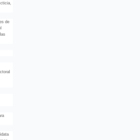
cticia,
les de
l
las
ctoral
ara
idata