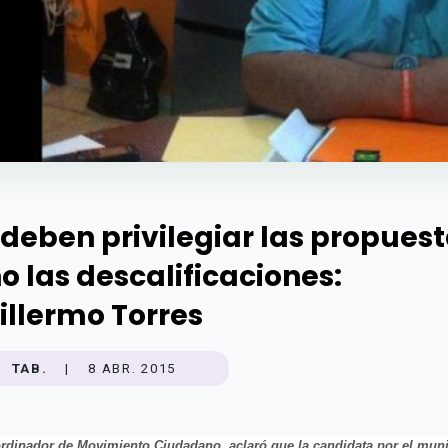
 deben privilegiar las propues
no las descalificaciones:
illermo Torres
TAB.
|
8 ABR. 2015
rdinador de Movimiento Ciudadano, aclaró que la candidata por el muni