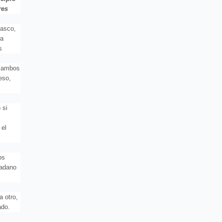
res
basco,
ra
s
e ambos
eso,
 si
 el
os
dadano
a otro,
ado.