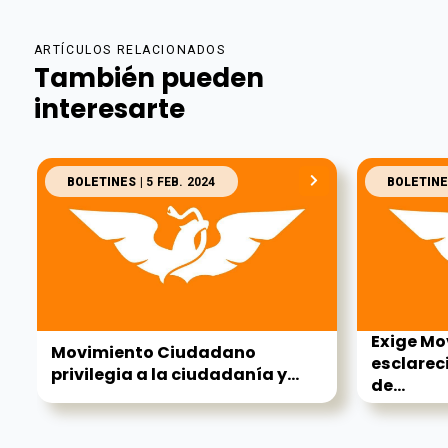
ARTÍCULOS RELACIONADOS
También pueden
interesarte
BOLETINES
| 5 FEB. 2024
BOLETINE
Exige M
Movimiento Ciudadano
esclarec
privilegia a la ciudadanía y...
de...