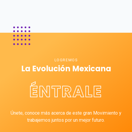
LOGREMOS
La Evolución Mexicana
ÉNTRALE
Únete, conoce más acerca de este gran Movimiento y
trabajemos juntos por un mejor futuro.