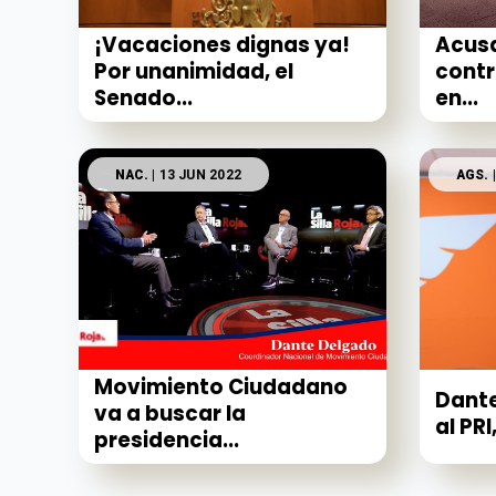
¡Vacaciones dignas ya!
Acus
Por unanimidad, el
contr
Senado...
en...
NAC.
| 13 JUN 2022
AGS.
|
Movimiento Ciudadano
Dante
va a buscar la
al PRI,
presidencia...