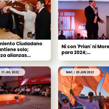
miento Ciudadano
Ni con 'Prian' ni Mor
ntiene solo;
para 2024;...
za alianzas...
| 11 JUL 2022
NAC.
| 20 JUN 2022