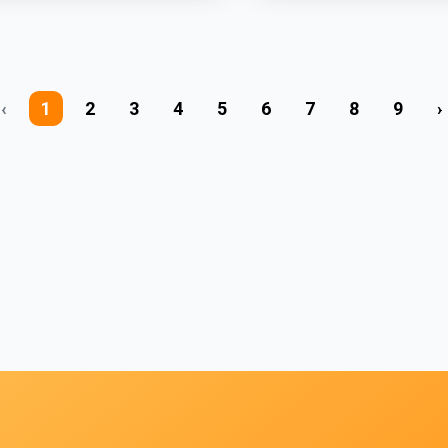
‹
1
2
3
4
5
6
7
8
9
›