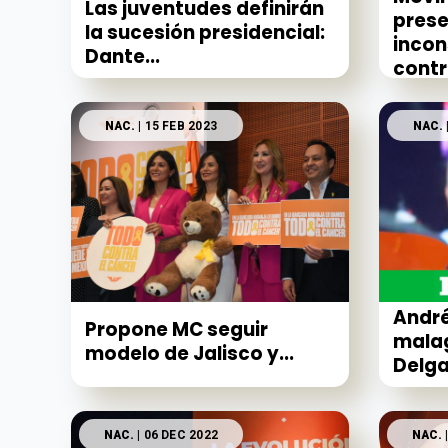
Las juventudes definirán
prese
la sucesión presidencial:
incon
Dante...
contra
NAC.
| 15 FEB 2023
NAC.
André
Propone MC seguir
mala
modelo de Jalisco y...
Delg
NAC.
| 06 DEC 2022
NAC.