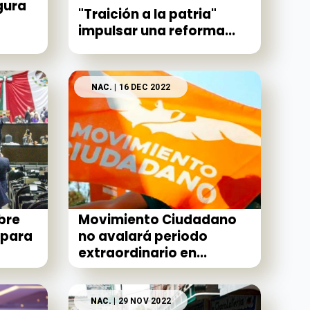
gura
"Traición a la patria"
impulsar una reforma...
NAC.
| 16 DEC 2022
bre
Movimiento Ciudadano
 para
no avalará periodo
extraordinario en...
NAC.
| 29 NOV 2022