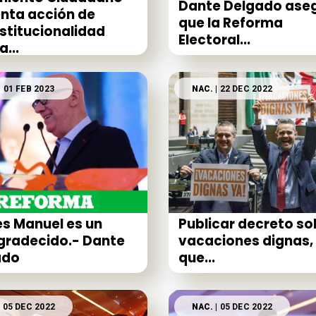
Dante Delgado ase
nta acción de
que la Reforma
stitucionalidad
Electoral...
...
| 01 FEB 2023
NAC.
| 22 DEC 2022
s Manuel es un
Publicar decreto so
gradecido.- Dante
vacaciones dignas,
ado
que...
| 05 DEC 2022
NAC.
| 05 DEC 2022