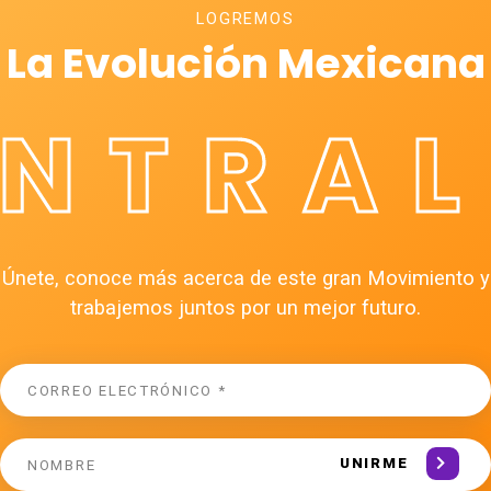
LOGREMOS
La Evolución Mexicana
ÉNTRAL
Únete, conoce más acerca de este gran Movimiento y
trabajemos juntos por un mejor futuro.
UNIRME