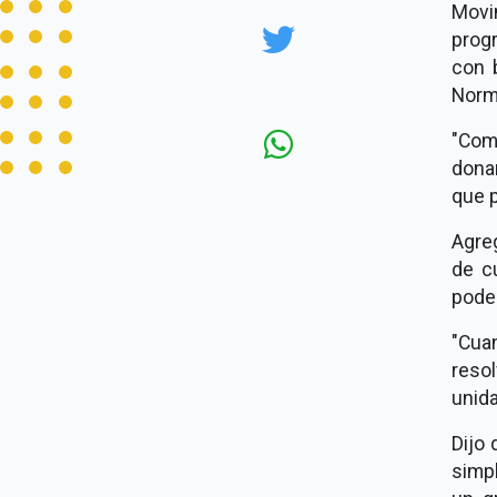
Movi
prog
con 
Norm
"Como
dona
que p
Agreg
de c
poder
"Cua
reso
unid
Dijo 
simpl