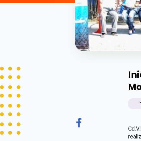
In
Mo
Cd.Vi
reali