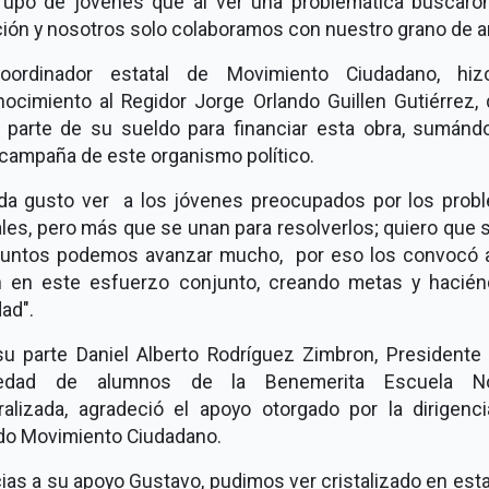
rupo de jóvenes que al ver una problemática buscaro
ción y nosotros solo colaboramos con nuestro grano de a
oordinador estatal de Movimiento Ciudadano, hi
nocimiento al Regidor Jorge Orlando Guillen Gutiérrez, 
 parte de su sueldo para financiar esta obra, sumánd
 campaña de este organismo político.
da gusto ver a los jóvenes preocupados por los prob
les, pero más que se unan para resolverlos; quiero que
juntos podemos avanzar mucho, por eso los convocó 
n en este esfuerzo conjunto, creando metas y hacién
dad".
su parte Daniel Alberto Rodríguez Zimbron, Presidente 
iedad de alumnos de la Benemerita Escuela No
ralizada, agradeció el apoyo otorgado por la dirigenci
ido Movimiento Ciudadano.
ias a su apoyo Gustavo, pudimos ver cristalizado en est