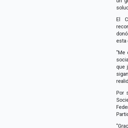
un g
solu
El C
reco
donó
esta
"Me 
socia
que 
siga
reali
Por 
Soc
Fede
Part
"Grac