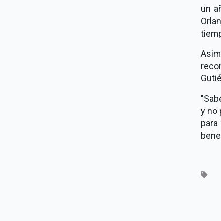
un añ
Orla
tiemp
Asim
reco
Gutié
"Sab
y no
para 
benef