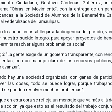
miento Ciudadano, Gustavo Cárdenas Gutiérrez, inic
rama "Obras en Movimiento", con la entrega de un par
bancas, a la Sociedad de Alumnos de la Benemérita Es
al Federalizada de Tamaulipas.
 lo anunciamos al llegar a la dirigencia del partido; v
r nuestro sueldo íntegro, para apoyar proyectos de bene
ermita resolver alguna problemática social".
ó: "La gente exige de un gobierno transparente, con ren
uentas, con un manejo claro de los recursos públicos,
 avanzar".
ndo hay una sociedad organizada, con ganas de partici
lver las cosas, todo se puede lograr, porque trabajan
ad se pueden resolver muchos problemas".
que en esta obra se refleja un mensaje que va más allá 
e acción, ya que esto es el resultado del trabajo conju