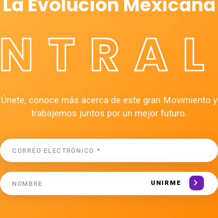
La Evolución Mexicana
ÉNTRAL
Únete, conoce más acerca de este gran Movimiento y
trabajemos juntos por un mejor futuro.
UNIRME