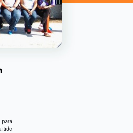
n
n para
artido