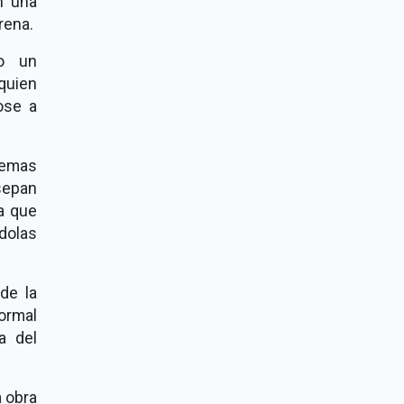
n una
rena.
zo un
quien
ose a
lemas
 sepan
a que
dolas
de la
rmal
a del
a obra