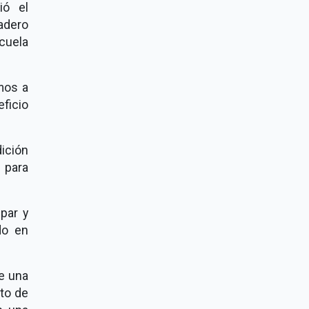
ió el
adero
cuela
amos a
ficio
dición
 para
par y
do en
de una
nto de