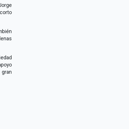
 Jorge
corto
mbién
denas
iedad
apoyo
e gran