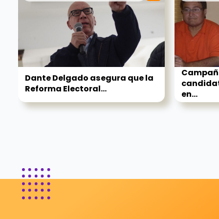
Campaña
Dante Delgado asegura que la
candidat
Reforma Electoral...
en...