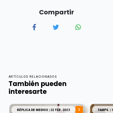
Compartir
ARTÍCULOS RELACIONADOS
También pueden
interesarte
RÉPLICA DE MEDIOS
| 22 FEB. 2023
TAMPS.
| 