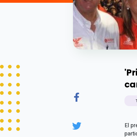
'P
ca
El p
part