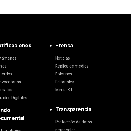
tificaciones
Prensa
ctámenes
Noticias
isos
Réplica de medios
uerdos
Boletines
nvocatorias
Editoriales
rmatos
Media Kit
rados Digitales
Transparencia
ondo
ocumental
Protección de datos
personales
rtometrajes