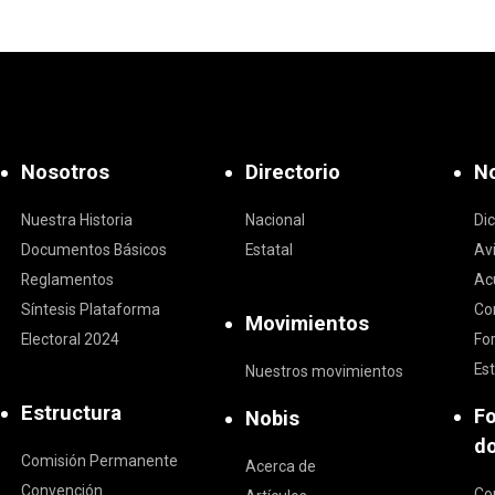
Nosotros
Directorio
No
Nuestra Historia
Nacional
Di
Documentos Básicos
Estatal
Av
Reglamentos
Ac
Síntesis Plataforma
Co
Movimientos
Electoral 2024
Fo
Est
Nuestros movimientos
Estructura
F
Nobis
d
Comisión Permanente
Acerca de
Convención
Co