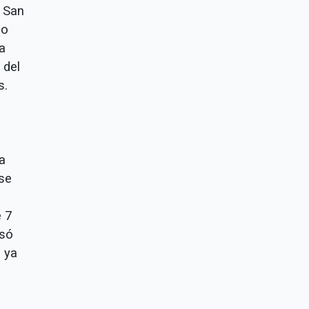
e San
do
a
 del
s.
a
se
e 7
esó
e ya