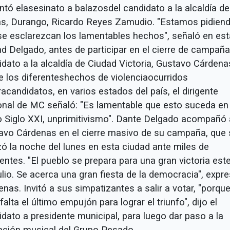
ntó elasesinato a balazosdel candidato a la alcaldía d
s, Durango, Ricardo Reyes Zamudio. "Estamos pidien
se esclarezcan los lamentables hechos", señaló en est
ad Delgado, antes de participar en el cierre de campaña
dato a la alcaldía de Ciudad Victoria, Gustavo Cárdena
e los diferenteshechos de violenciaocurridos
acandidatos, en varios estados del país, el dirigente
onal de MC señaló: "Es lamentable que esto suceda en
o Siglo XXI, unprimitivismo". Dante Delgado acompañó 
avo Cárdenas en el cierre masivo de su campaña, que 
zó la noche del lunes en esta ciudad ante miles de
entes. "El pueblo se prepara para una gran victoria est
lio. Se acerca una gran fiesta de la democracia", expr
nas. Invitó a sus simpatizantes a salir a votar, "porqu
falta el último empujón para lograr el triunfo", dijo el
idato a presidente municipal, para luego dar paso a la
ación musical del Grupo Pesado.