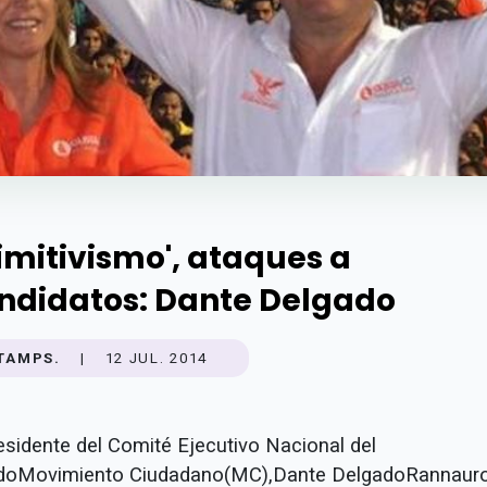
rimitivismo', ataques a
ndidatos: Dante Delgado
TAMPS.
|
12 JUL. 2014
residente del Comité Ejecutivo Nacional del
idoMovimiento Ciudadano(MC),Dante DelgadoRannauro