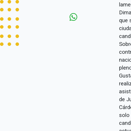
lame
Dima
que 
ciud
candi
Sobr
contr
naci
plen
Gust
reali
asist
de Ju
Cárde
solo 
cand
actu