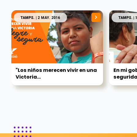
TAMPS.
| 2 MAY. 2016
TAMPS.
| 
"Los niños merecen vivir en una
En mi go
Victoria...
segurida