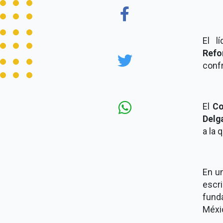
El l
Refo
conf
El
Co
Delg
a la 
En un
escr
funda
Méxi