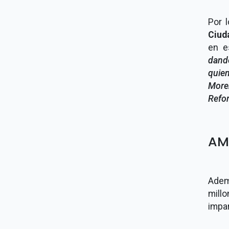
Por l
Ciud
en e
dand
quie
More
Refor
AML
Ademá
mill
impar