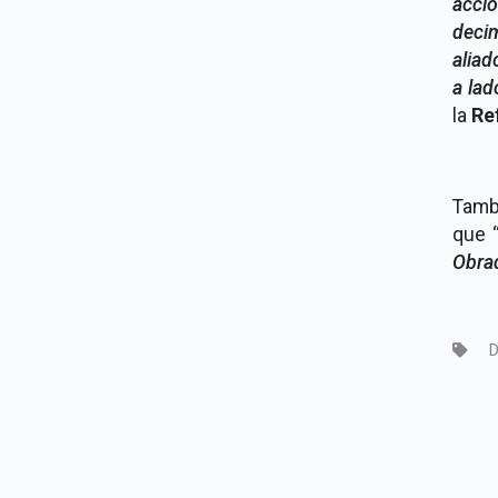
acci
deci
aliad
a lad
la
Re
Tambi
que 
Obra
D