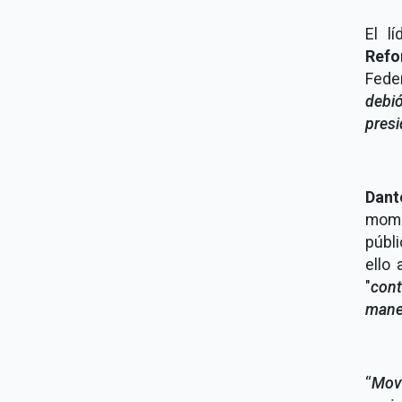
El l
Refo
Fede
debi
presi
Dant
mome
públi
ello
"
cont
mane
“
Mov