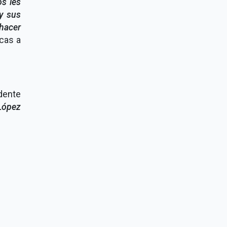
s les
y sus
 hacer
icas a
idente
López