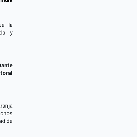
e la
ada y
Dante
toral
aranja
echos
dad de