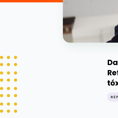
Da
Re
tó
RÉ