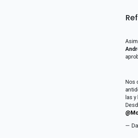
Ref
Asim
Andr
apro
Nos o
anti
las y
Desde
@Mo
— Da