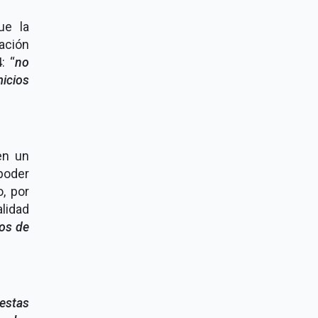
ue la
ración
: “
no
icios
en un
poder
o, por
lidad
nos de
estas