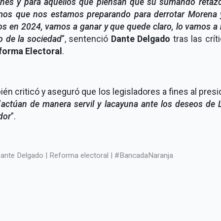
ones y para aquellos que piensan que su sumando retazo
mos que nos estamos preparando para derrotar Morena 
os en 2024, vamos a ganar y que quede claro, lo vamos a
o de la sociedad
”, sentenció
Dante Delgado
tras las crít
forma Electoral
.
én criticó y aseguró que los legisladores a fines al pres
“
actúan de manera servil y lacayuna ante los deseos de 
dor
”.
ante Delgado | Reforma electoral | #BancadaNaranja