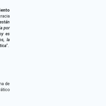
iento
racia
están
a por
oy es
s, la
tica
”.
cha de
ático