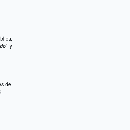
lica,
odo
” y
es de
s.