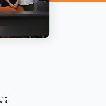
isión
Dante