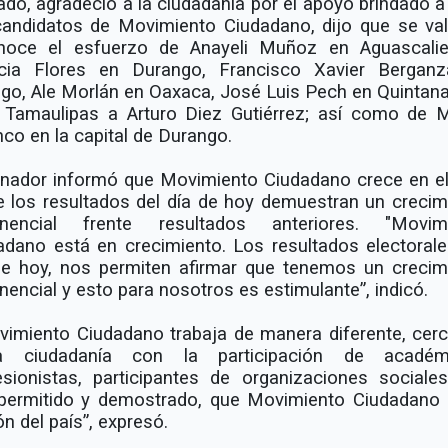
ado, agradeció a la ciudadanía por el apoyo brindado a 
candidatos de Movimiento Ciudadano, dijo que se val
noce el esfuerzo de Anayeli Muñoz en Aguascalie
icia Flores en Durango, Francisco Xavier Bergan
lgo, Ale Morlán en Oaxaca, José Luis Pech en Quintan
 Tamaulipas a Arturo Diez Gutiérrez; así como de M
nco en la capital de Durango.
enador informó que Movimiento Ciudadano crece en el
e los resultados del día de hoy demuestran un crecim
nencial frente resultados anteriores. "Movim
adano está en crecimiento. Los resultados electorale
de hoy, nos permiten afirmar que tenemos un crecim
nencial y esto para nosotros es estimulante”, indicó.
vimiento Ciudadano trabaja de manera diferente, cer
a ciudadanía con la participación de académi
esionistas, participantes de organizaciones sociale
permitido y demostrado, que Movimiento Ciudadano 
n del país”, expresó.