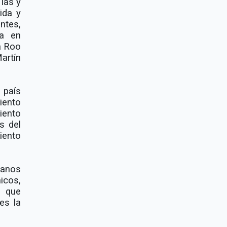
las y
ida y
ntes,
za en
a Roo
artín
 país
iento
iento
s del
iento
canos
cos,
s que
es la