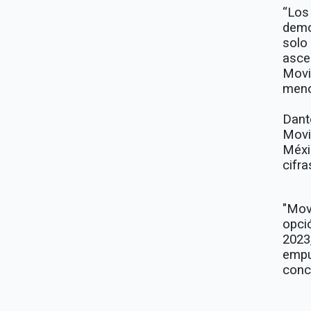
“Los
demo
solo
asc
Movi
meno
Dant
Movi
Méxi
cifra
"Mov
opci
2023
empu
conc