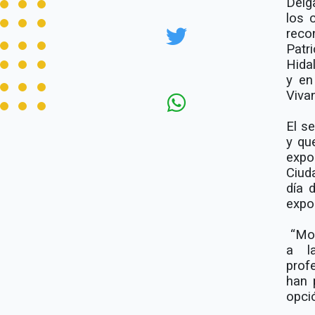
Delg
los 
reco
Patr
Hida
y en
Viva
El s
y qu
expo
Ciud
día 
expo
“Mo
a l
prof
han 
opció