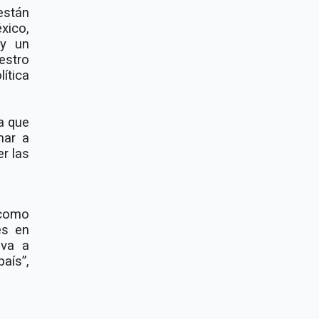
están
xico,
y un
stro
ítica
a que
mar a
r las
 como
es en
 va a
aís”,