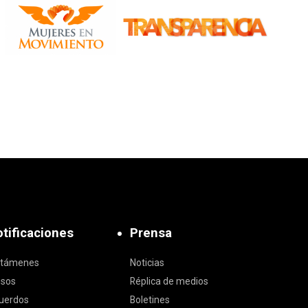
tificaciones
Prensa
ctámenes
Noticias
isos
Réplica de medios
uerdos
Boletines