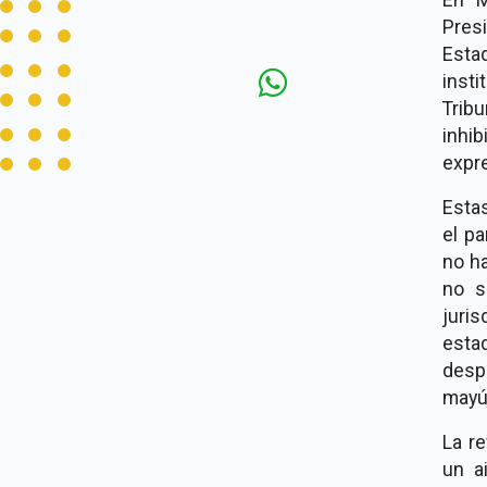
Pres
Estad
insti
Tribu
inhi
expre
Estas
el pa
no ha
no s
juris
esta
des
mayú
La re
un a