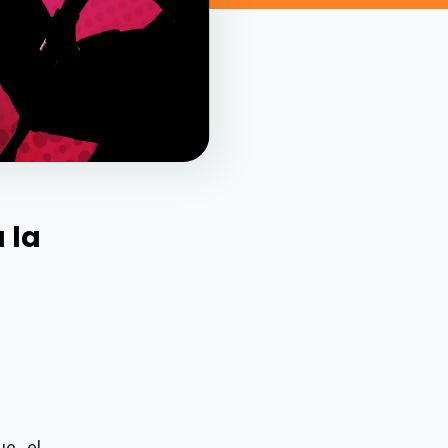
 la
ue el