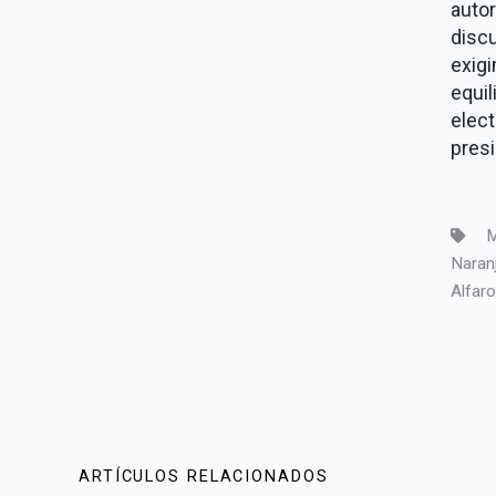
autor
disc
exig
equi
elec
presi
M
Naran
Alfaro
ARTÍCULOS RELACIONADOS