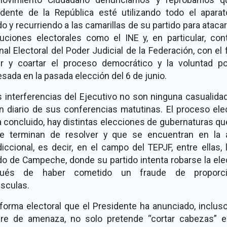
idente de la República esté utilizando todo el aparat
o y recurriendo a las camarillas de su partido para atacar
tuciones electorales como el INE y, en particular, con
nal Electoral del Poder Judicial de la Federación, con el 
bir y coartar el proceso democrático y la voluntad po
sada en la pasada elección del 6 de junio.
 interferencias del Ejecutivo no son ninguna casualida
n diario de sus conferencias matutinas. El proceso ele
 concluido, hay distintas elecciones de gubernaturas q
e terminan de resolver y que se encuentran en la 
diccional, es decir, en el campo del TEPJF, entre ellas, 
do de Campeche, donde su partido intenta robarse la ele
pués de haber cometido un fraude de proporci
sculas.
forma electoral que el Presidente ha anunciado, inclus
ire de amenaza, no solo pretende “cortar cabezas” e