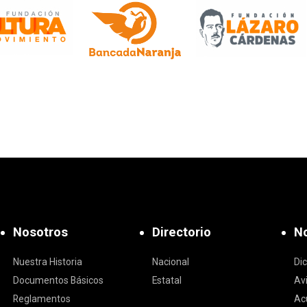
Nosotros
Directorio
No
Nuestra Historia
Nacional
Di
Documentos Básicos
Estatal
Av
Reglamentos
Ac