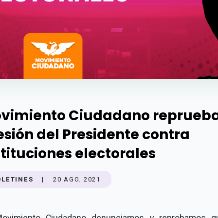
vimiento Ciudadano reprueba
esión del Presidente contra
stituciones electorales
OLETINES
|
20 AGO. 2021
ovimiento Ciudadano denunciamos y reprobamos q