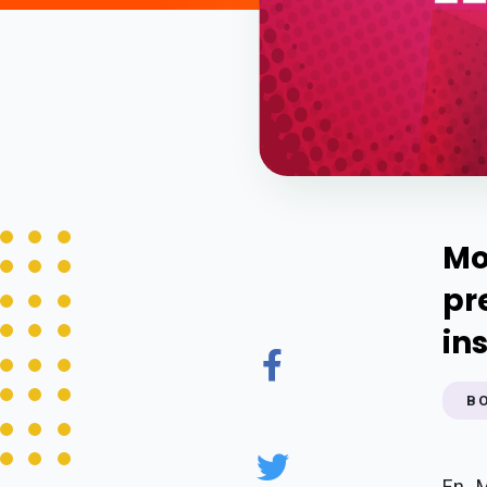
Mo
pr
in
B
En M