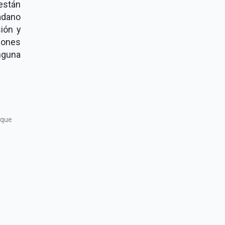
 están
adano
ión y
iones
nguna
o
ique