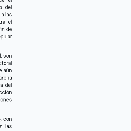
o del
 a las
tra el
fin de
pular
d, son
ctoral
ue aún
arena
la del
cción
ones
o, con
n las