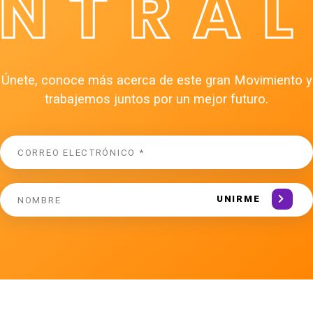
ÉNTRAL
Únete, conoce más acerca de este gran Movimiento y
trabajemos juntos por un mejor futuro.
UNIRME