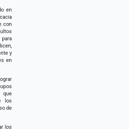
do en
cacia
e con
ultos
 para
licen,
nte y
es en
lograr
rupos
l que
e los
aso de
r los