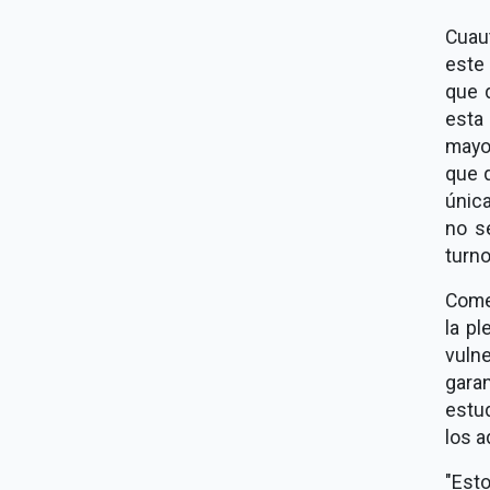
Cuau
este
que 
esta
mayo
que d
únic
no s
turno
Comen
la p
vuln
gara
estud
los a
"Est