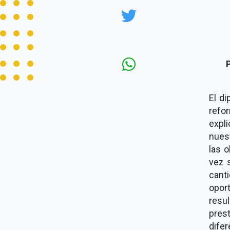
El di
refor
expl
nues
las o
vez 
cant
oport
resul
prest
difer