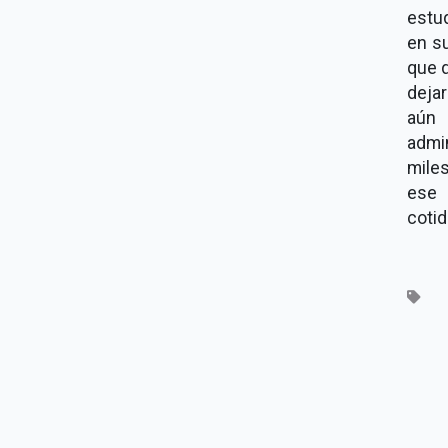
estu
en su
que 
deja
aún 
admi
mile
ese 
cotid