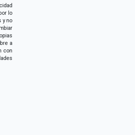
cidad
por lo
 y no
mbiar
opias
bre a
n con
dades