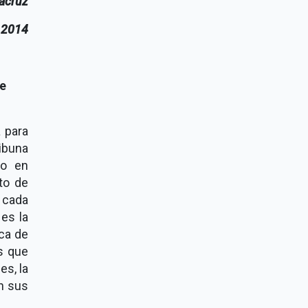
racruz
 2014
e
a para
ribuna
to en
to de
e cada
es la
ca de
es que
es, la
en sus