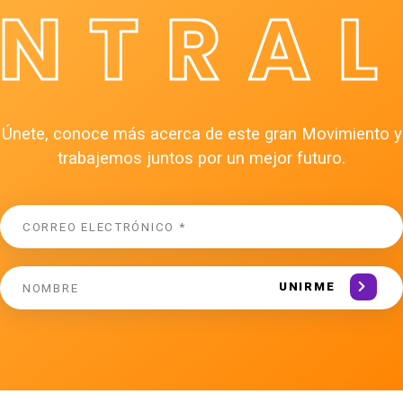
ÉNTRAL
Únete, conoce más acerca de este gran Movimiento y
trabajemos juntos por un mejor futuro.
UNIRME