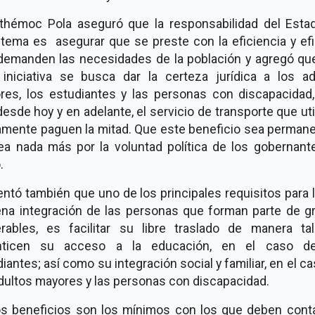
thémoc Pola aseguró que la responsabilidad del Esta
 tema es asegurar que se preste con la eficiencia y efi
demanden las necesidades de la población y agregó qu
 iniciativa se busca dar la certeza jurídica a los ad
res, los estudiantes y las personas con discapacidad,
esde hoy y en adelante, el servicio de transporte que uti
amente paguen la mitad. Que este beneficio sea permane
ea nada más por la voluntad política de los gobernant
.
tó también que uno de los principales requisitos para 
lena integración de las personas que forman parte de g
erables, es facilitar su libre traslado de manera ta
nticen su acceso a la educación, en el caso d
iantes; así como su integración social y familiar, en el c
dultos mayores y las personas con discapacidad.
os beneficios son los mínimos con los que deben conta