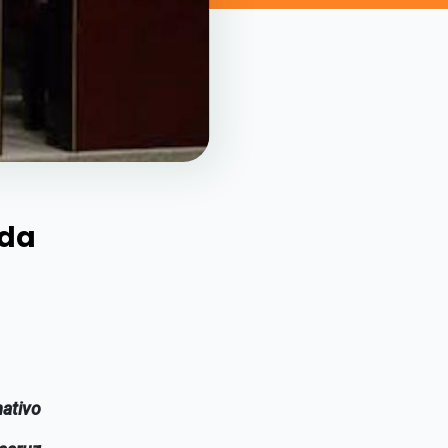
ada
mativo