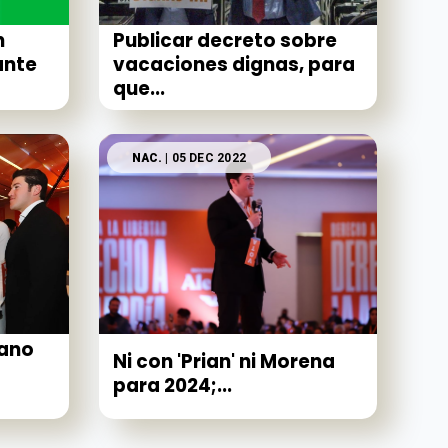
n
Publicar decreto sobre
ante
vacaciones dignas, para
que...
NAC.
| 05 DEC 2022
ano
Ni con 'Prian' ni Morena
para 2024;...