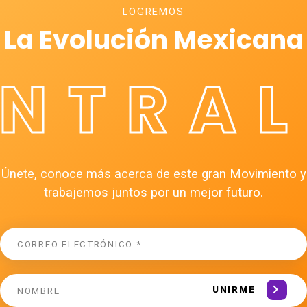
LOGREMOS
La Evolución Mexicana
ÉNTRAL
Únete, conoce más acerca de este gran Movimiento y
trabajemos juntos por un mejor futuro.
UNIRME