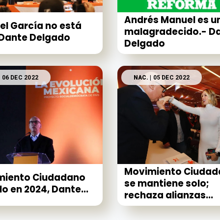
Andrés Manuel es u
l García no está
malagradecido.- D
 Dante Delgado
Delgado
| 06 DEC 2022
NAC.
| 05 DEC 2022
Movimiento Ciudad
miento Ciudadano
se mantiene solo;
lo en 2024, Dante...
rechaza alianzas...