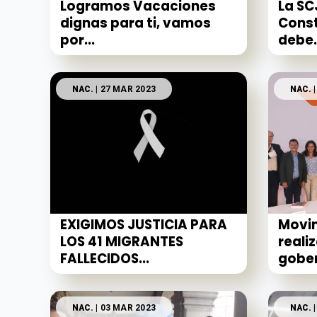
Logramos Vacaciones
La SC
dignas para ti, vamos
Const
por...
debe.
NAC.
| 27 MAR 2023
NAC.
|
EXIGIMOS JUSTICIA PARA
Movi
LOS 41 MIGRANTES
reali
FALLECIDOS...
gober
NAC.
| 03 MAR 2023
NAC.
|