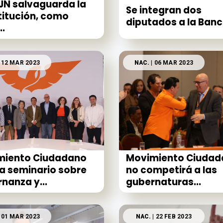
JN salvaguarda la
Se integran dos
itución, como
diputados a la Banc
..
 12 MAR 2023
NAC.
| 06 MAR 2023
miento Ciudadano
Movimiento Ciudad
za seminario sobre
no competirá a las
nanza y...
gubernaturas...
 01 MAR 2023
NAC.
| 22 FEB 2023