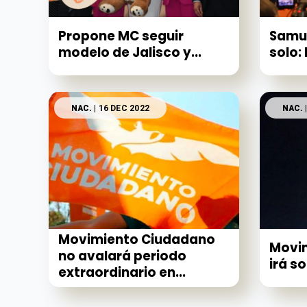
Propone MC seguir
Samue
modelo de Jalisco y...
solo:
NAC.
| 16 DEC 2022
NAC.
Movimiento Ciudadano
Movi
no avalará periodo
irá so
extraordinario en...