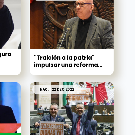
gura
"Traición a la patria"
impulsar una reforma...
NAC.
| 22 DEC 2022