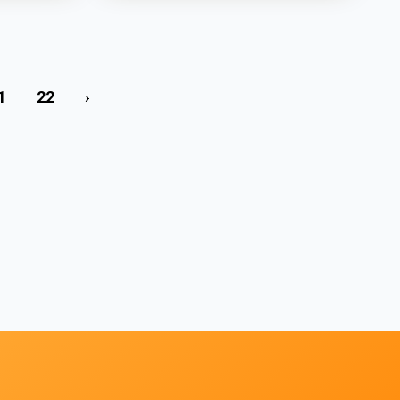
1
22
›