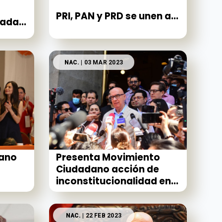
PRI, PAN y PRD se unen a...
ada...
NAC.
| 03 MAR 2023
ano
Presenta Movimiento
Ciudadano acción de
inconstitucionalidad en...
NAC.
| 22 FEB 2023