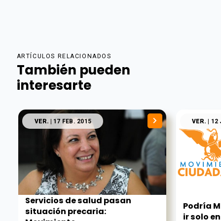
ARTÍCULOS RELACIONADOS
También pueden
interesarte
VER.
| 17 FEB. 2015
VER.
| 12
Servicios de salud pasan
Podría 
situación precaria:
ir solo en