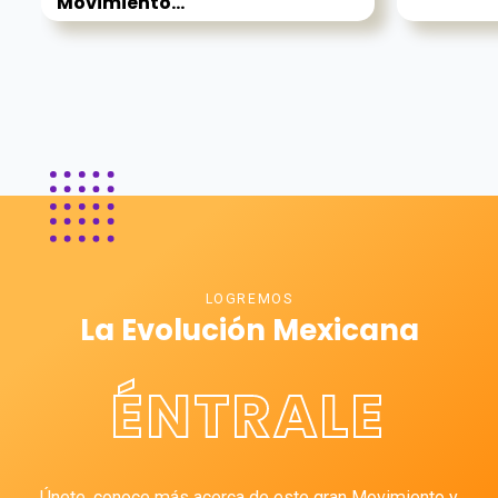
Movimiento...
LOGREMOS
La Evolución Mexicana
ÉNTRALE
Únete, conoce más acerca de este gran Movimiento y