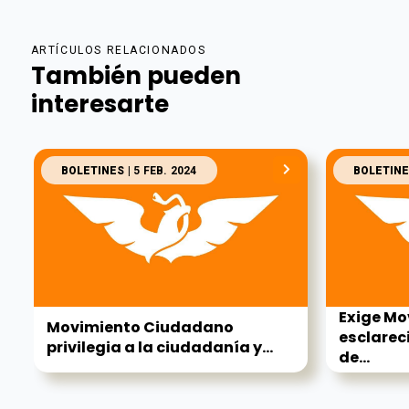
ARTÍCULOS RELACIONADOS
También pueden
interesarte
BOLETINES
| 5 FEB. 2024
BOLETINE
Exige M
Movimiento Ciudadano
esclarec
privilegia a la ciudadanía y...
de...