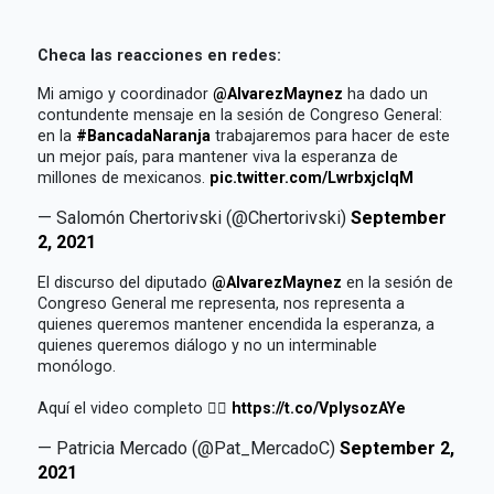
Checa las reacciones en redes:
Mi amigo y coordinador
@AlvarezMaynez
ha dado un
contundente mensaje en la sesión de Congreso General:
en la
#BancadaNaranja
trabajaremos para hacer de este
un mejor país, para mantener viva la esperanza de
millones de mexicanos.
pic.twitter.com/LwrbxjclqM
— Salomón Chertorivski (@Chertorivski)
September
2, 2021
El discurso del diputado
@AlvarezMaynez
en la sesión de
Congreso General me representa, nos representa a
quienes queremos mantener encendida la esperanza, a
quienes queremos diálogo y no un interminable
monólogo.
Aquí el video completo 👇🏽
https://t.co/VplysozAYe
— Patricia Mercado (@Pat_MercadoC)
September 2,
2021