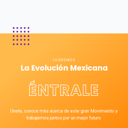
LOGREMOS
La Evolución Mexicana
ÉNTRALE
Únete, conoce más acerca de este gran Movimiento y
trabajemos juntos por un mejor futuro.