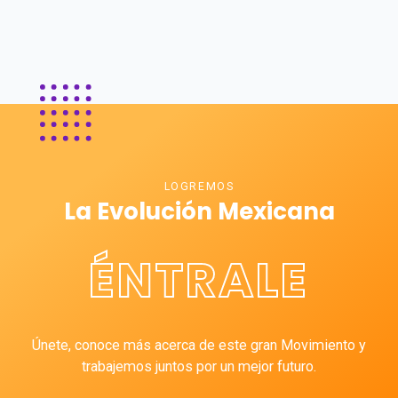
LOGREMOS
La Evolución Mexicana
ÉNTRALE
Únete, conoce más acerca de este gran Movimiento y
trabajemos juntos por un mejor futuro.