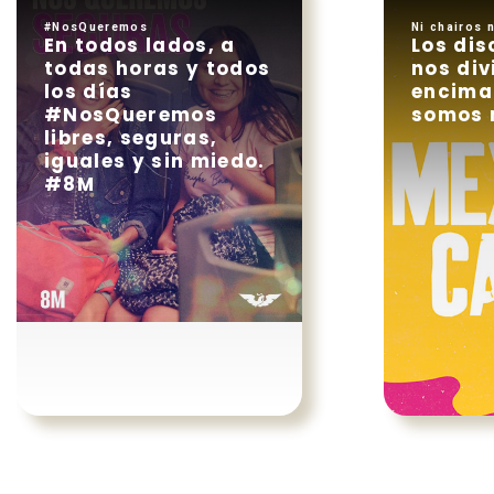
#NosQueremos
Ni chairos ni
En todos lados, a
Los dis
todas horas y todos
nos div
los días
encima
#NosQueremos
somos 
libres, seguras,
iguales y sin miedo.
#8M