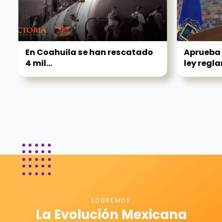
En Coahuila se han rescatado
Aprueba 
4 mil...
ley regla
LOGREMOS
La Evolución Mexicana