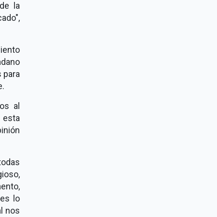
 de la
cado",
iento
adano
s para
e.
os al
 esta
inión
 todas
gioso,
mento,
es lo
al nos