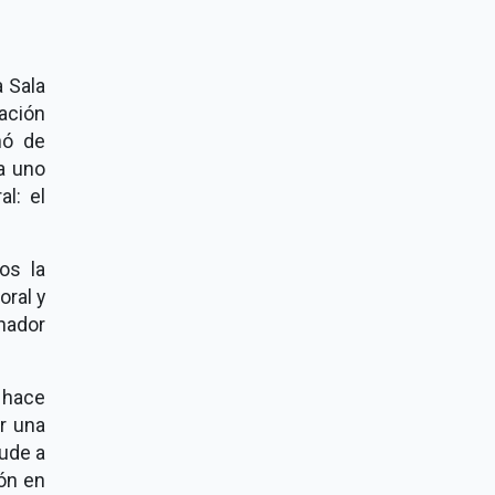
a Sala
ración
nó de
ta uno
l: el
os la
oral y
inador
 hace
r una
lude a
ión en