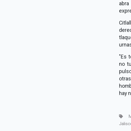
abra
expr
Citla
dere
tlaq
urnas
"Es t
no t
pulso
otra
hombr
hay n
M
Jalisc