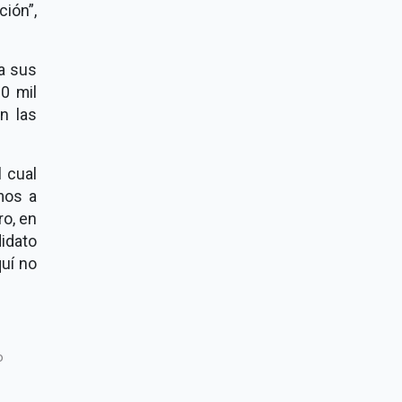
ión”,
ta sus
0 mil
n las
l cual
mos a
ro, en
idato
quí no
o