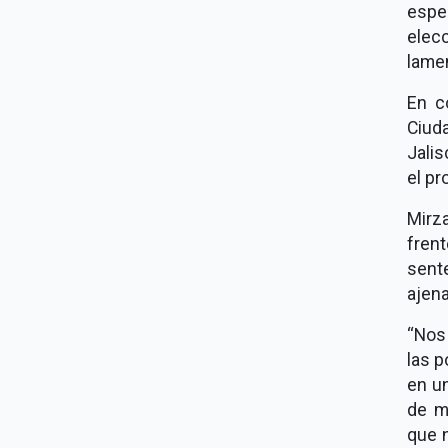
espec
elecc
lamen
En c
Ciud
Jalis
el pr
Mirz
fren
sent
ajena
“Nos 
las p
en un
de m
que n