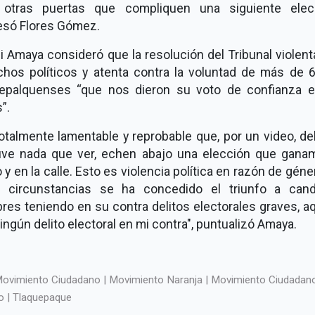
 otras puertas que compliquen una siguiente elecc
esó Flores Gómez.
lli Amaya consideró que la resolución del Tribunal violen
chos políticos y atenta contra la voluntad de más de 6
uepalquenses “que nos dieron su voto de confianza e
”.
otalmente lamentable y reprobable que, por un video, de
uve nada que ver, echen abajo una elección que gana
 y en la calle. Esto es violencia política en razón de géne
s circunstancias se ha concedido el triunfo a cand
es teniendo en su contra delitos electorales graves, a
ingún delito electoral en mi contra", puntualizó Amaya.
ovimiento Ciudadano | Movimiento Naranja | Movimiento Ciudadan
o | Tlaquepaque