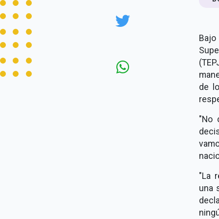
Bajo 
Super
(TEP
maner
de l
respe
"No 
decis
vamos
naci
"La 
una 
decla
ningú