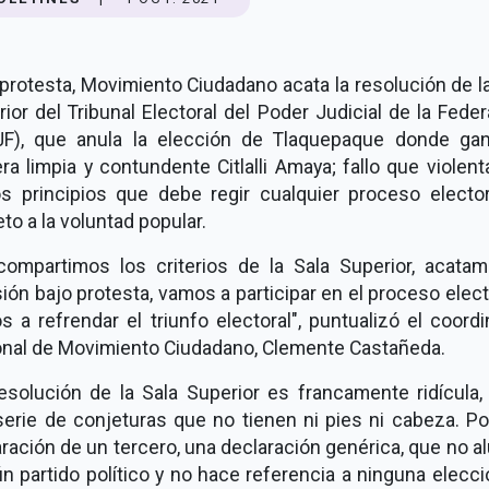
protesta, Movimiento Ciudadano acata la resolución de l
ior del Tribunal Electoral del Poder Judicial de la Fede
JF), que anula la elección de Tlaquepaque donde ga
a limpia y contundente Citlalli Amaya; fallo que violen
os principios que debe regir cualquier proceso electora
to a la voluntad popular.
compartimos los criterios de la Sala Superior, acatam
ión bajo protesta, vamos a participar en el proceso elect
 a refrendar el triunfo electoral", puntualizó el coord
onal de Movimiento Ciudadano, Clemente Castañeda.
resolución de la Sala Superior es francamente ridícula,
serie de conjeturas que no tienen ni pies ni cabeza. Po
ración de un tercero, una declaración genérica, que no a
n partido político y no hace referencia a ninguna elecc