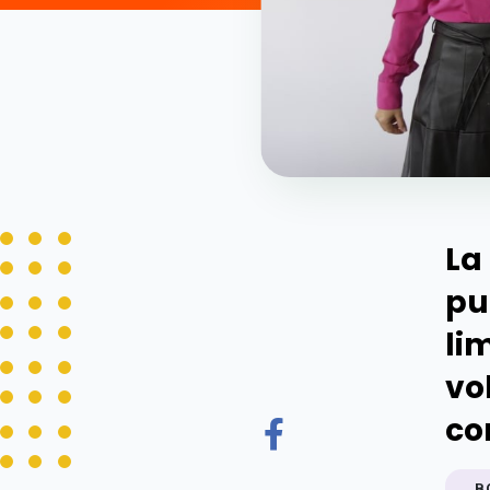
La
pu
li
vo
co
B