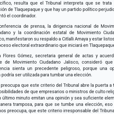
ífico, resulta que el Tribunal interpreta que se trata
ión de Tlaquepaque y que hay un partido político perjudi
tó el coordinador.
onferencia de prensa, la dirigencia nacional de Movim
adano y la coordinación estatal de Movimiento Ciud
co, manifestaron su respaldo a Citlalli Amaya y estar listo
oceso electoral extraordinario que iniciará en Tlaquepaqu
a Flores Gómez, secretaria general de actas y acuerd
te de Movimiento Ciudadano Jalisco, consideró que
encia sienta un precedente peligroso, porque una op
 podría ser utilizada para tumbar una elección.
preocupa que este criterio del Tribunal abre la puerta a
osibilidades de que empresarios o ministros de culto reli
 último minuto emitan una opinión y sea suficiente ele
anera tramposa, para que se tumbe una elección, eso 
os preocupa, que este criterio irresponsable del Tribun