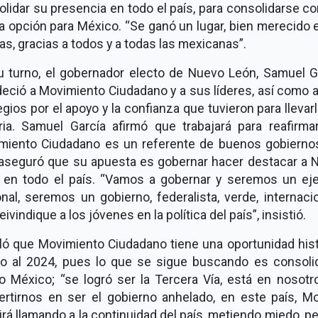
lidar su presencia en todo el país, para consolidarse c
 opción para México. “Se ganó un lugar, bien merecido 
as, gracias a todos y a todas las mexicanas”.
u turno, el gobernador electo de Nuevo León, Samuel Ga
eció a Movimiento Ciudadano y a sus líderes, así como a
egios por el apoyo y la confianza que tuvieron para llevarl
oria. Samuel García afirmó que trabajará para reafirma
miento Ciudadano es un referente de buenos gobiernos
 aseguró que su apuesta es gobernar hacer destacar a 
 en todo el país. “Vamos a gobernar y seremos un ej
nal, seremos un gobierno, federalista, verde, internaci
eivindique a los jóvenes en la política del país”, insistió.
ló que Movimiento Ciudadano tiene una oportunidad hist
o al 2024, pues lo que se sigue buscando es consolid
ro México; “se logró ser la Tercera Vía, está en nosotr
ertirnos en ser el gobierno anhelado, en este país, Mo
rá llamando a la continuidad del país, metiendo miedo, p