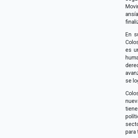
Movi
ansía
finali
En s
Colo
es u
huma
dere
avanz
se lo
Colo
nuev
tiene
polí
sect
para 