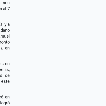
damos
n al 7
s, y a
adano
amuel
ronto
ez en
es en
emás,
ás de
 este
có en
logró