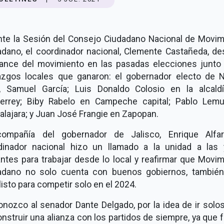
nte la Sesión del Consejo Ciudadano Nacional de Movim
adano, el coordinador nacional, Clemente Castañeda, de
vance del movimiento en las pasadas elecciones junto 
razgos locales que ganaron: el gobernador electo de 
, Samuel García; Luis Donaldo Colosio en la alcald
errey; Biby Rabelo en Campeche capital; Pablo Lem
lajara; y Juan José Frangie en Zapopan.
ompañía del gobernador de Jalisco, Enrique Alfar
dinador nacional hizo un llamado a la unidad a las 
antes para trabajar desde lo local y reafirmar que Movi
adano no solo cuenta con buenos gobiernos, también
listo para competir solo en el 2024.
nozco al senador Dante Delgado, por la idea de ir solo
nstruir una alianza con los partidos de siempre, ya que 