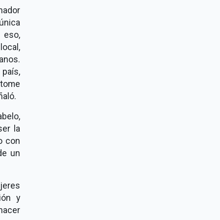
nador
única
 eso,
ocal,
anos.
 país,
 tome
ñaló.
abelo,
er la
o con
de un
ujeres
ión y
hacer