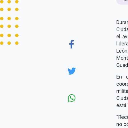
Dura
Ciud
el a
lide
León
Mont
Guada
En c
coor
milit
Ciud
está 
“Reco
no co