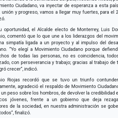
miento Ciudadano, va inyectar de esperanza a esta país
 unión y progreso, vamos a llegar muy fuertes, para el 
zó.
u oportunidad, el Alcalde electo de Monterrey, Luis Do
sio, comentó que lo que une a los liderazgos del movim
na simpatía ligada a un proyecto y al impulso del desar
no. “Yo elegí a Movimiento Ciudadano porque defiend
chos de todas las personas, no es coincidencia, todo
ado, con perseverancia y trabajo; gracias al trabajo de
gró crecer”, indicó.
sio Riojas recordó que se tuvo un triunfo contunden
amente, agradeció el respaldo de Movimiento Ciudadano
 un peso sobre los hombros, de devolver la credibilidad 
ticos jóvenes, frente a un gobierno que deja rezag
ores de la sociedad, en nuestra administración se gobe
todos”, finalizó.