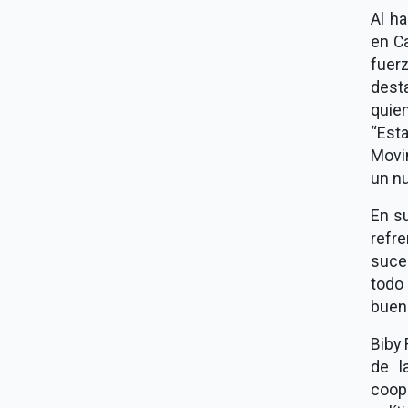
Al h
en C
fuer
dest
quie
“Esta
Movi
un nu
En su
refr
suce
todo
buen
Biby 
de l
coop