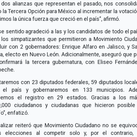
s dos alianzas que representan el pasado, nos consoli
la Tercera Opción para México al incrementar la votació
imos la única fuerza que creció en el país”, afirmó.
e sentido agradeció a las y los candidatos de todo el paí
y los simpatizantes que permitieron a Movimiento Ciud
luir con 2 gobernadores: Enrique Alfaro en Jalisco, y S
ía, electo en Nuevo León. Adicionalmente, aseguró que p
onfirmará la tercera gubernatura, con Eliseo Fernánd
eche.
taremos con 23 diputados federales, 59 diputados local
 el país y gobernaremos en 133 municipios. Ad
remos el registro en 29 estados. Gracias a los m
9,000 ciudadanos y ciudadanas que hicieron posible
fo”, enfatizó.
inalizar reiteró que Movimiento Ciudadano no se equivo
s elecciones al competir solo y, por el contrario, 