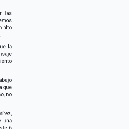
r las
remos
 alto
.
ue la
nsaje
iento
rabajo
za que
o, no
írez,
e una
este 6