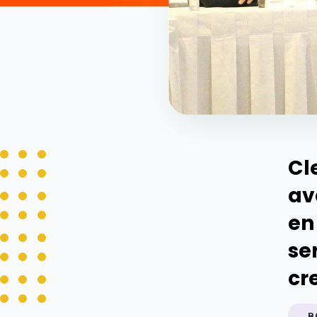
Cl
av
en
se
cr
B