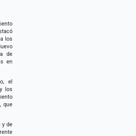
iento
stacó
a los
Nuevo
ía de
us en
o, el
y los
miento
, que
s y de
frente