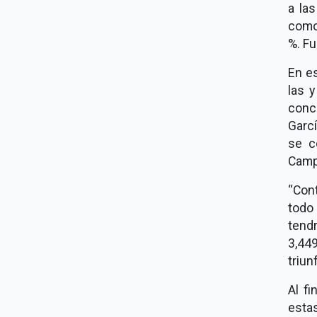
a la
como 
%. Fu
En es
las 
conc
Garc
se c
Camp
“Con
todo
tend
3,44
triun
Al f
esta