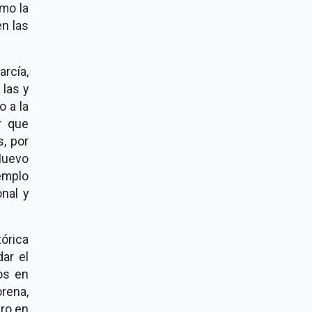
omo la
en las
rcía,
 las y
o a la
r que
, por
Nuevo
emplo
onal y
órica
ar el
os en
rena,
ero en