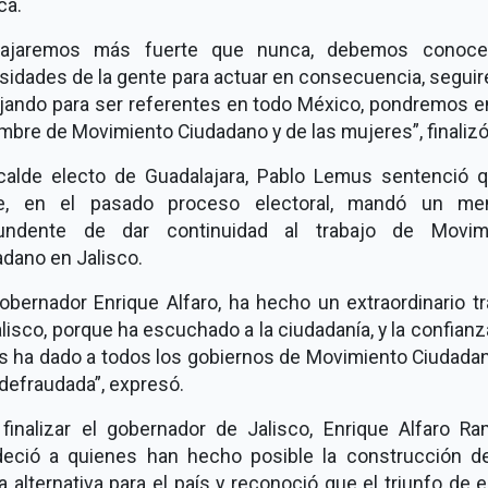
ca.
bajaremos más fuerte que nunca, debemos conoce
sidades de la gente para actuar en consecuencia, segui
ajando para ser referentes en todo México, pondremos en
mbre de Movimiento Ciudadano y de las mujeres”, finalizó
lcalde electo de Guadalajara, Pablo Lemus sentenció q
e, en el pasado proceso electoral, mandó un me
undente de dar continuidad al trabajo de Movim
dano en Jalisco.
obernador Enrique Alfaro, ha hecho un extraordinario t
lisco, porque ha escuchado a la ciudadanía, y la confian
es ha dado a todos los gobiernos de Movimiento Ciudadan
defraudada”, expresó.
 finalizar el gobernador de Jalisco, Enrique Alfaro Ram
deció a quienes han hecho posible la construcción d
 alternativa para el país y reconoció que el triunfo de 