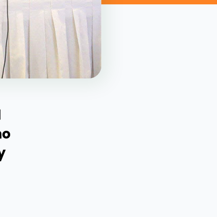
l
no
y