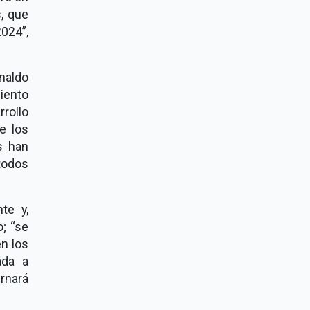
, que
2024”,
naldo
iento
rollo
e los
s han
 todos
te y,
; “se
en los
ada a
rnará