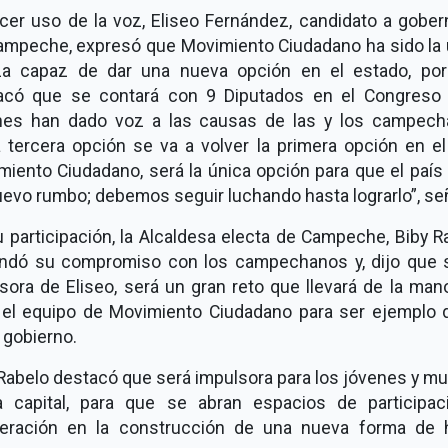
acer uso de la voz, Eliseo Fernández, candidato a gober
ampeche, expresó que Movimiento Ciudadano ha sido la 
za capaz de dar una nueva opción en el estado, por
acó que se contará con 9 Diputados en el Congreso l
nes han dado voz a las causas de las y los campech
 tercera opción se va a volver la primera opción en el
miento Ciudadano, será la única opción para que el país
evo rumbo; debemos seguir luchando hasta lograrlo”, se
 participación, la Alcaldesa electa de Campeche, Biby R
endó su compromiso con los campechanos y, dijo que s
sora de Eliseo, será un gran reto que llevará de la man
 el equipo de Movimiento Ciudadano para ser ejemplo 
 gobierno.
Rabelo destacó que será impulsora para los jóvenes y m
a capital, para que se abran espacios de participac
eración en la construcción de una nueva forma de 