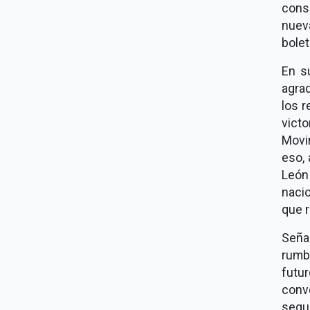
conso
nueva
bolet
En s
agrad
los r
vict
Movi
eso,
León
nacio
que r
Seña
rumb
futu
conv
segui