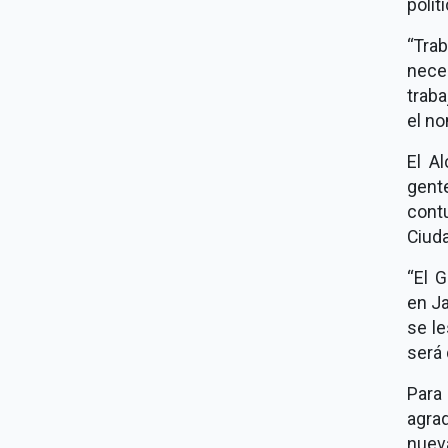
políti
“Tra
nece
trab
el no
El A
gent
cont
Ciuda
“El G
en Ja
se l
será 
Para
agra
nueva