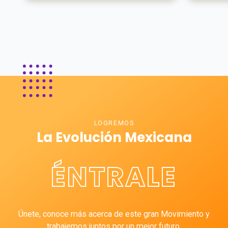
LOGREMOS
La Evolución Mexicana
ÉNTRALE
Únete, conoce más acerca de este gran Movimiento y
trabajemos juntos por un mejor futuro.