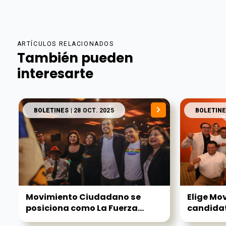
ARTÍCULOS RELACIONADOS
También pueden
interesarte
BOLETINES
| 28 OCT. 2025
BOLETINE
Movimiento Ciudadano se
Elige Mo
posiciona como La Fuerza...
candidat