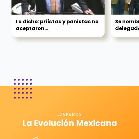
Lo dicho: priístas y panistas no
Se nomb
aceptaron...
delegado
LOGREMOS
La Evolución Mexicana