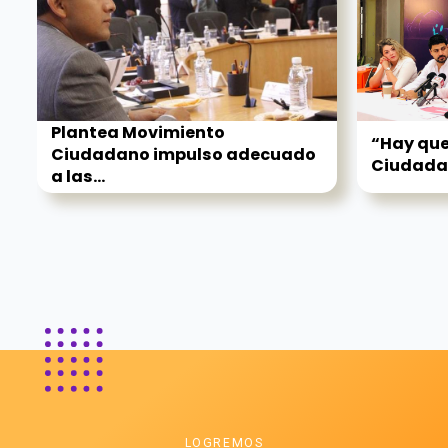
Plantea Movimiento
“Hay que
Ciudadano impulso adecuado
Ciudadan
a las...
LOGREMOS