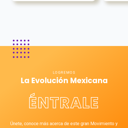
LOGREMOS
La Evolución Mexicana
ÉNTRALE
Únete, conoce más acerca de este gran Movimiento y