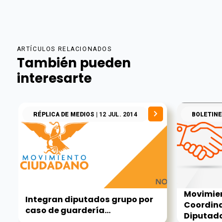
ARTÍCULOS RELACIONADOS
También pueden
interesarte
RÉPLICA DE MEDIOS
| 12 JUL. 2014
BOLETINE
Movimien
Integran diputados grupo por
Coordina
caso de guardería...
Diputado