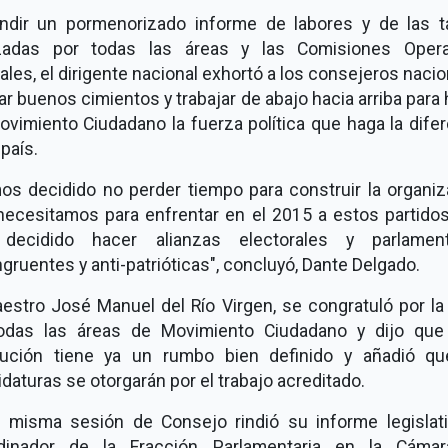
endir un pormenorizado informe de labores y de las t
izadas por todas las áreas y las Comisiones Opera
ales, el dirigente nacional exhortó a los consejeros naci
ar buenos cimientos y trabajar de abajo hacia arriba para
vimiento Ciudadano la fuerza política que haga la dife
 país.
os decidido no perder tiempo para construir la organiz
necesitamos para enfrentar en el 2015 a estos partidos
decidido hacer alianzas electorales y parlament
gruentes y anti-patrióticas", concluyó, Dante Delgado.
estro José Manuel del Río Virgen, se congratuló por la
odas las áreas de Movimiento Ciudadano y dijo que
itución tiene ya un rumbo bien definido y añadió qu
daturas se otorgarán por el trabajo acreditado.
a misma sesión de Consejo rindió su informe legislati
dinador de la Fracción Parlamentaria en la Cáma