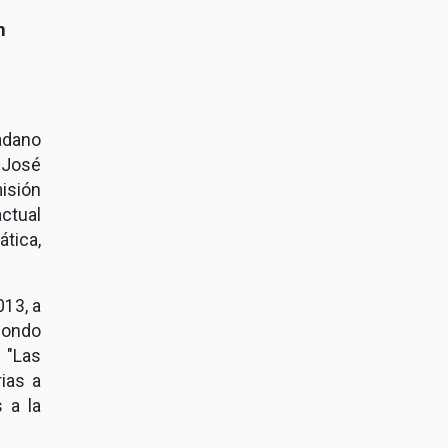
n
adano
 José
isión
ctual
ática,
013, a
fondo
 "Las
ias a
 a la