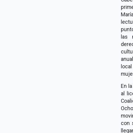
prim
María
lect
punto
las 
dere
cult
anual
loca
muje
En l
al l
Coal
Ocho
movi
con 
llega