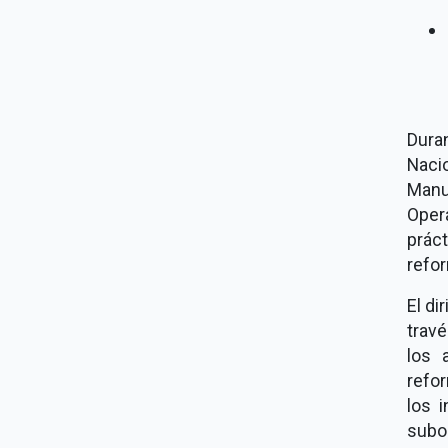
Dura
Naci
Manu
Oper
práct
refo
El di
trav
los 
refo
los 
subor