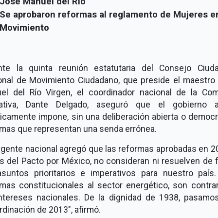
José Manuel del Río
Se aprobaron reformas al reglamento de Mujeres e
Movimiento
nte la quinta reunión estatutaria del Consejo Ciud
onal de Movimiento Ciudadano, que preside el maestro
el del Río Virgen, el coordinador nacional de la Com
ativa, Dante Delgado, aseguró que el gobierno a
icamente impone, sin una deliberación abierta o democr
rmas que representan una senda errónea.
rigente nacional agregó que las reformas aprobadas en 2
és del Pacto por México, no consideran ni resuelven de 
asuntos prioritarios e imperativos para nuestro país.
rmas constitucionales al sector energético, son contrar
intereses nacionales. De la dignidad de 1938, pasamos
dinación de 2013", afirmó.