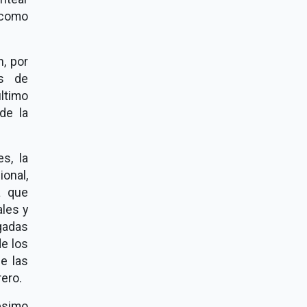
 como
, por
os de
ltimo
de la
s, la
onal,
a que
ales y
gadas
de los
e las
ero.
ésimo