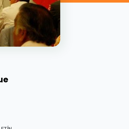
ue
LETÍN