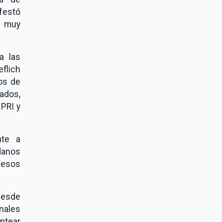
festó
o muy
a las
flich
dos de
ados,
 PRI y
nte a
danos
resos
 desde
onales
antear