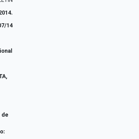
2014.
07/14
ional
TA,
n de
o: