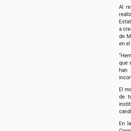
Al r
real
Estat
a cre
de Mo
en el
"Hem
que 
han 
incon
El ma
de t
inst
candi
En l
Coor