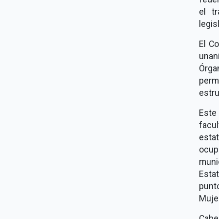
el t
legi
El C
unan
Órga
perm
estru
Este
facu
esta
ocupe
muni
Estat
punt
Mujer
Cabe