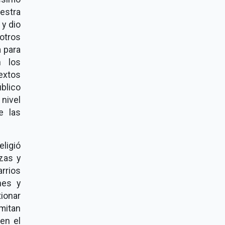
estra
 y dio
otros
a para
n los
extos
blico
 nivel
e las
ligió
zas y
rrios
nes y
ionar
mitan
 en el