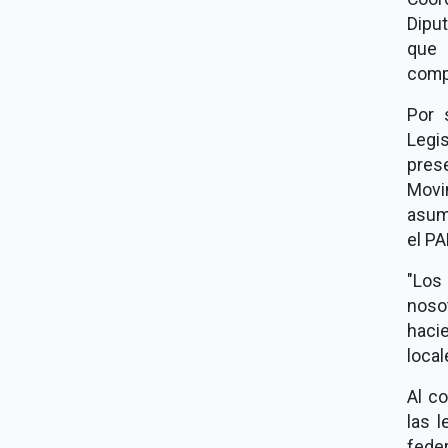
Dipu
que 
compl
Por 
Legi
prese
Movi
asumi
el PA
"Los
noso
haci
loca
Al co
las l
feder