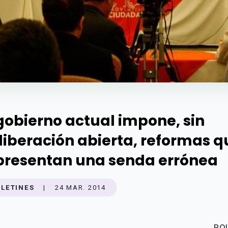
 gobierno actual impone, sin
liberación abierta, reformas q
presentan una senda errónea
LETINES
|
24 MAR. 2014
BO