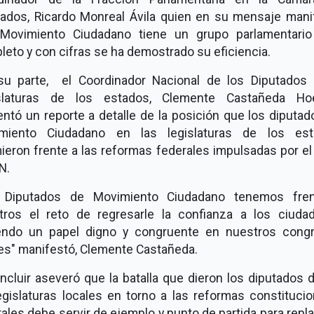
tados, Ricardo Monreal Ávila quien en su mensaje mani
Movimiento Ciudadano tiene un grupo parlamentari
eto y con cifras se ha demostrado su eficiencia.
su parte, el Coordinador Nacional de los Diputados 
slaturas de los estados, Clemente Castañeda Hoe
ntó un reporte a detalle de la posición que los diputa
miento Ciudadano en las legislaturas de los est
eron frente a las reformas federales impulsadas por el
N.
 Diputados de Movimiento Ciudadano tenemos fre
tros el reto de regresarle la confianza a los ciuda
endo un papel digno y congruente en nuestros cong
les" manifestó, Clemente Castañeda.
ncluir aseveró que la batalla que dieron los diputados
egislaturas locales en torno a las reformas constituci
ales debe servir de ejemplo y punto de partida para repl