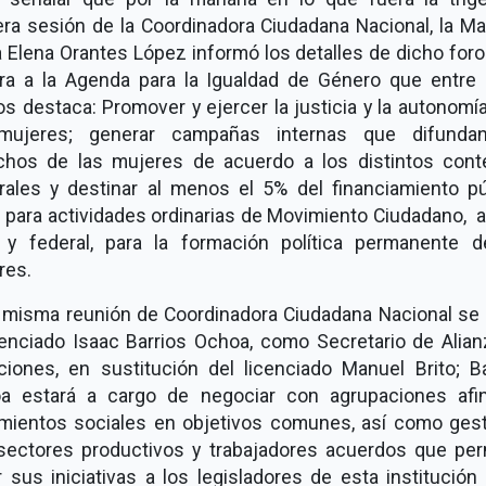
era sesión de la Coordinadora Ciudadana Nacional, la Ma
 Elena Orantes López informó los detalles de dicho foro
ura a la Agenda para la Igualdad de Género que entre 
s destaca: Promover y ejercer la justicia y la autonomí
mujeres; generar campañas internas que difunda
chos de las mujeres de acuerdo a los distintos cont
urales y destinar al menos el 5% del financiamiento pú
 para actividades ordinarias de Movimiento Ciudadano, a
l y federal, para la formación política permanente d
res.
a misma reunión de Coordinadora Ciudadana Nacional se e
icenciado Isaac Barrios Ochoa, como Secretario de Alian
iciones, en sustitución del licenciado Manuel Brito; Ba
a estará a cargo de negociar con agrupaciones afi
mientos sociales en objetivos comunes, así como gest
sectores productivos y trabajadores acuerdos que per
r sus iniciativas a los legisladores de esta institución