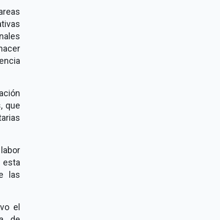
areas
tivas
onales
 hacer
rencia
ación
, que
arias
 labor
 esta
e las
vo el
ra de