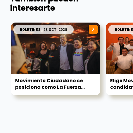
interesarte
BOLETINES
| 28 OCT. 2025
BOLETINE
Movimiento Ciudadano se
Elige Mo
posiciona como La Fuerza...
candidat