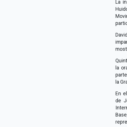
La i
Huid
Movi
partic
David
impar
mostr
Quin
la or
parte
la Gr
En el
de J
Inte
Base,
repr