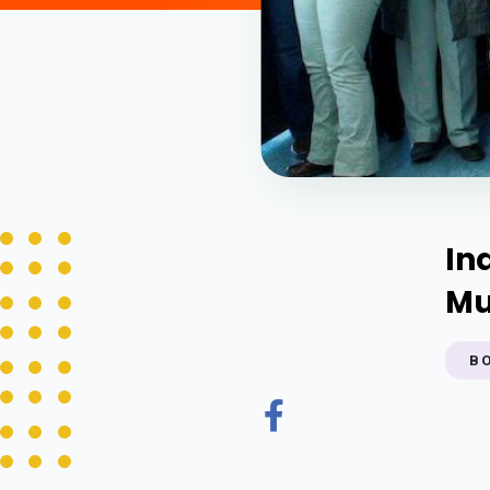
In
Mu
B