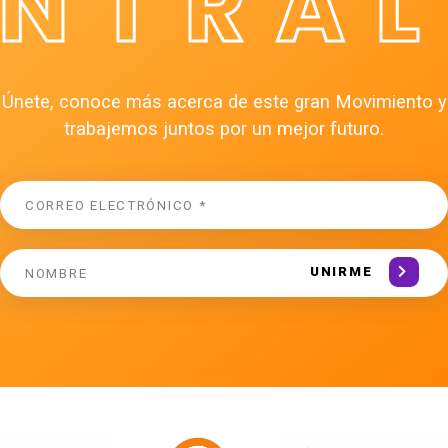
ÉNTRAL
Únete, conoce más acerca de este gran Movimiento y
trabajemos juntos por un mejor futuro.
UNIRME