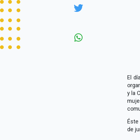
El dí
orga
y la 
muje
comun
Éste
de ju