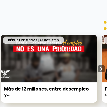
RÉPLICA DE MEDIOS
| 26 OCT. 2015
Más de 12 millones, entre desempleo
y...
e