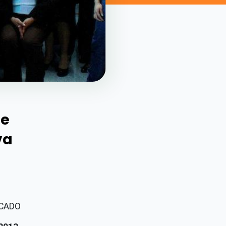
de
va
CADO