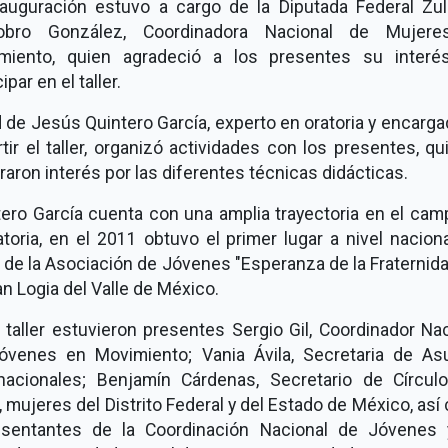
nauguración estuvo a cargo de la Diputada Federal Zu
obro González, Coordinadora Nacional de Mujer
miento, quien agradeció a los presentes su interé
ipar en el taller.
 de Jesús Quintero García, experto en oratoria y encarg
tir el taller, organizó actividades con los presentes, q
aron interés por las diferentes técnicas didácticas.
tero García cuenta con una amplia trayectoria en el cam
atoria, en el 2011 obtuvo el primer lugar a nivel nacion
 de la Asociación de Jóvenes "Esperanza de la Fraternid
an Logia del Valle de México.
 taller estuvieron presentes Sergio Gil, Coordinador Na
óvenes en Movimiento; Vania Ávila, Secretaria de As
rnacionales; Benjamín Cárdenas, Secretario de Círcul
 mujeres del Distrito Federal y del Estado de México, as
esentantes de la Coordinación Nacional de Jóvenes 