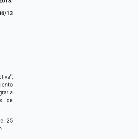
2013.
6/13
tiva",
iento
grar a
as de
el 25
o.