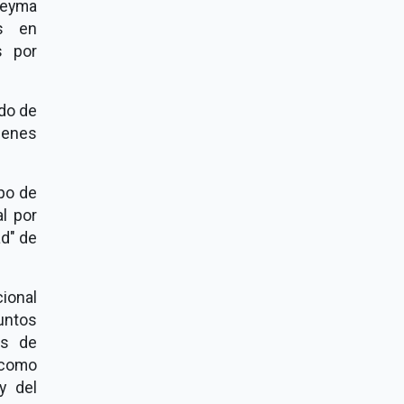
leyma
es en
s por
ado de
uienes
po de
al por
ad" de
cional
untos
os de
í como
y del